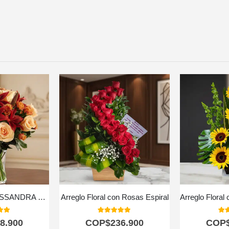
Arreglo Floral ALESSANDRA con Rosas Naranjas y Lirios Frescos 🧡
Arreglo Floral con Rosas Espiral
 of 5
5.00
out of 5
5.0
8.900
COP$
236.900
COP