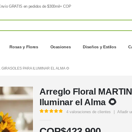
nvío GRATIS en pedidos de $300mil+ COP
Rosas y Flores
Ocasiones
Diseños y Estilos
C
 GIRASOLES PARA ILUMINAR EL ALMA 🌻
Arreglo Floral MARTIN
Iluminar el Alma 🌻
4
valoraciones de clientes
|
Añadir u
5.00
out of 5
COP$
423.900