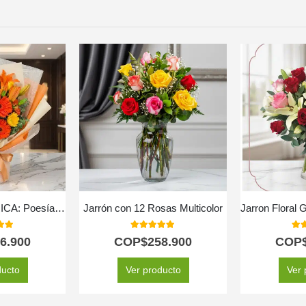
Bouquet Floral LIRICA: Poesía en Lirios Naranja y Rosas Amarillas 📜
Jarrón con 12 Rosas Multicolor
 of 5
5.00
out of 5
5.0
6.900
COP$
258.900
COP
ducto
Ver producto
Ver 