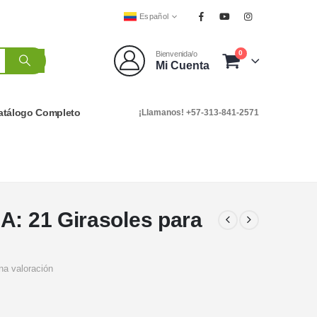
Español
0
Bienvenida/o
Mi Cuenta
atálogo Completo
¡Llamanos! +57-313-841-2571
A: 21 Girasoles para
na valoración