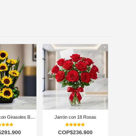
Arreglo Floral con Girasoles Bengala
Jarrón con 18 Rosas
0
out of 5
5.00
out of 5
$
291.900
COP$
236.900
C