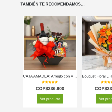
TAMBIÉN TE RECOMENDAMOS…
CAJA AMADEA: Arreglo con Vino y Chocolates para Sorprender ⚜️
5.00
out of 5
5.00
out
COP$
236.900
COP$
23
Ver producto
Ver pro