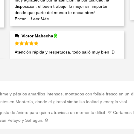
Muy agradecida por la atención, la puntualidad, la
disposición, el buen trabajo, lo mejor sin importar
desde que parte del mundo te encuentres!
Encan
...Leer Más
Victor Mahecha
Valorado en
5
de 5
Atención rápida y respetuosa, todo salió muy bien :D
irme y pétalos amarillos intensos, montados con follaje fresco en un
es en Montería, donde el girasol simboliza lealtad y energía vital.
sto de ánimo para quien atraviesa un momento difícil. 💛 Cortamos lo
 San Pelayo y Sahagún. 🌼