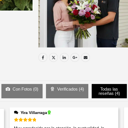
Con Fotos (
0
)
Verificados (
4
)
Todas las
reseñas (
4
)
Yira Villarraga
Valorado en
5
de 5