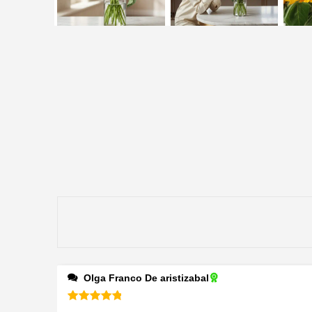
Olga Franco De aristizabal
Valorado en
5
de 5