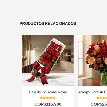
PRODUCTOS RELACIONADOS
Caja de 12 Rosas Rojas
5.00
out of 5
5.00
out
COP$
115.900
COP$
25