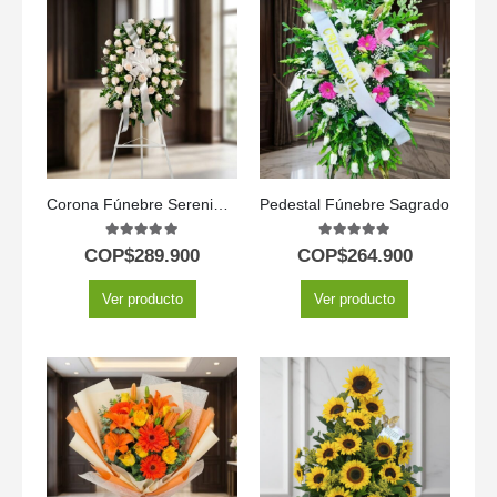
Corona Fúnebre Serenidad: Honrando a Adrian 🤍
Pedestal Fúnebre Sagrado
5.00
out of 5
5.00
out of 5
COP$
289.900
COP$
264.900
Ver producto
Ver producto