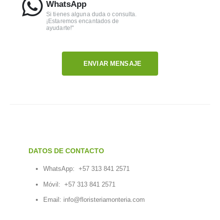
WhatsApp
dedicatoria es el toque final que hace que cada entrega
Si tienes alguna duda o consulta.
sea inolvidable.
¡Estaremos encantados de
ayudarte!"
ENVIAR MENSAJE
DATOS DE CONTACTO
WhatsApp:
+57 313 841 2571
Móvil:
+57 313 841 2571
Email:
info@floristeriamonteria.com