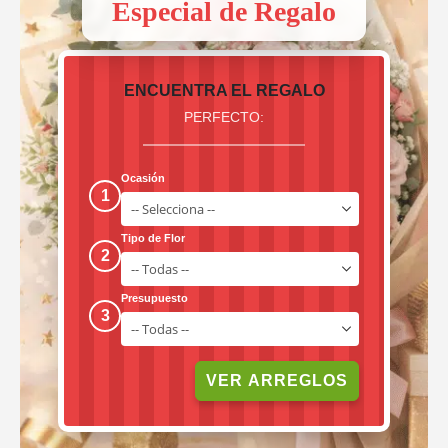
Especial de Regalo
ENCUENTRA EL REGALO
PERFECTO:
Ocasión
1
Tipo de Flor
2
Presupuesto
3
VER ARREGLOS