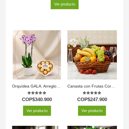
Ver producto
Orquídea GALA: Arreglo Premium con Chocolates de Corazón ✨
Canasta con Frutas Corvus
5.00
out of 5
5.00
out of 5
COP$
340.900
COP$
247.900
Ver producto
Ver producto