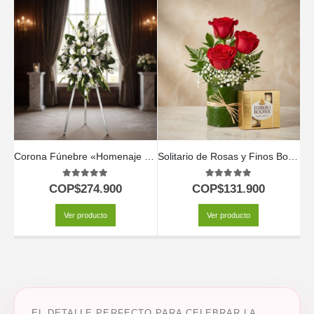
Corona Fúnebre «Homenaje Guadalupe» con Envío Urgente 🕊️
Solitario de Rosas y Finos Bombones MADONNA 🌹
Ar
5.00
out of 5
5.00
out of 5
COP$
274.900
COP$
131.900
Ver producto
Ver producto
EL DETALLE PERFECTO PARA CELEBRAR LA