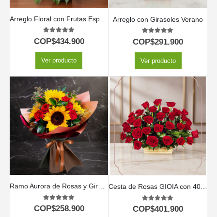
Arreglo Floral con Frutas Especial
Arreglo con Girasoles Verano
5.00
out of 5
5.00
out of 5
COP$
434.900
COP$
291.900
Ver producto
Ver producto
Ramo Aurora de Rosas y Girasoles | Ilumina el Día con Amor 💖
Cesta de Rosas GIOIA con 40 Flores para Regalar 🌹
5.00
out of 5
5.00
out of 5
COP$
258.900
COP$
401.900