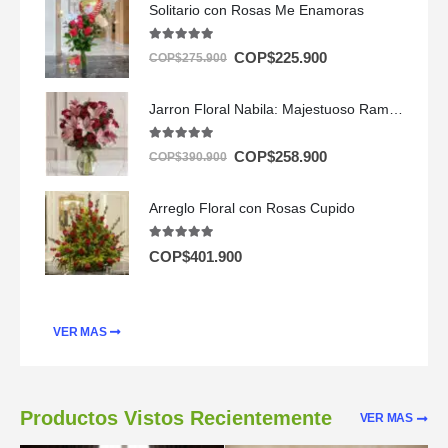
Solitario con Rosas Me Enamoras
5.00
out of 5
COP$
225.900
COP$
275.900
Jarron Floral Nabila: Majestuoso Ramo de 24 Rosas y Lirios Rosados ⚜️
5.00
out of 5
COP$
258.900
COP$
390.900
Arreglo Floral con Rosas Cupido
5.00
out of 5
COP$
401.900
VER MAS
Productos Vistos Recientemente
VER MAS