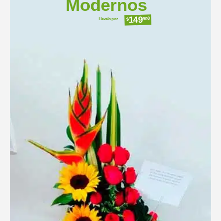
Modernos
149
Llevalo por
900
$