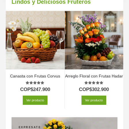
Lindos y Deliciosos Fruteros
Canasta con Frutas Corvus
Arreglo Floral con Frutas Hadar
5.00
out of 5
5.00
out of 5
COP$
247.900
COP$
302.900
Ver producto
Ver producto
EXPRESATE