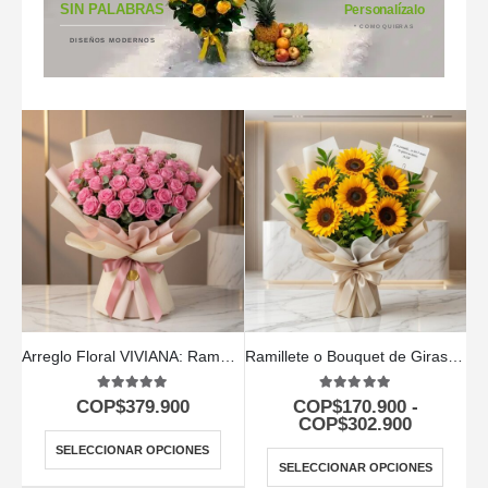
SIN PALABRAS
Personalízalo
* COMO QUIERAS
DISEÑOS MODERNOS
Arreglo Floral VIVIANA: Ramo con 44 Rosas para Expresar lo que Sientes 🌹
Ramillete o Bouquet de Girasoles
5.00
out of 5
5.00
out of 5
COP$
379.900
COP$
170.900
-
COP$
302.900
SELECCIONAR OPCIONES
SELECCIONAR OPCIONES