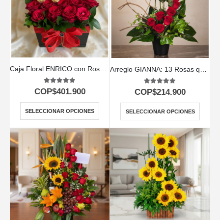
Caja Floral ENRICO con Rosas, Vino y Chocolates 🍷
Arreglo GIANNA: 13 Rosas que Simbolizan Amor y Pasión 🌹
5.00
out of 5
5.00
out of 5
COP$
401.900
COP$
214.900
SELECCIONAR OPCIONES
SELECCIONAR OPCIONES