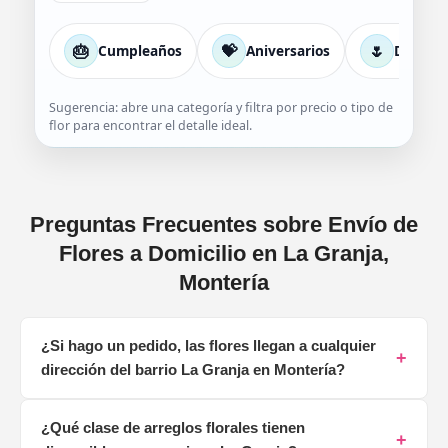
🎂
💝
🌷
Cumpleaños
Aniversarios
Día de 
Sugerencia: abre una categoría y filtra por precio o tipo de
flor para encontrar el detalle ideal.
Preguntas Frecuentes sobre Envío de
Flores a Domicilio en La Granja,
Montería
¿Si hago un pedido, las flores llegan a cualquier
+
dirección del barrio La Granja en Montería?
¡Claro que sí! Contamos con una cobertura completa
¿Qué clase de arreglos florales tienen
para llevar nuestros arreglos florales a cada rincón del
+