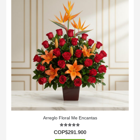
Arreglo Floral Me Encantas
5.00
out of 5
COP$
291.900