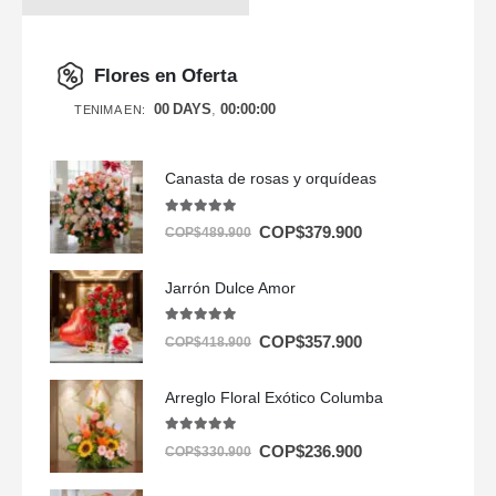
Flores en Oferta
00
DAYS
00
:
00
:
00
TENIMA EN:
Canasta de rosas y orquídeas
5.00
out of 5
COP$
379.900
COP$
489.900
Jarrón Dulce Amor
5.00
out of 5
COP$
357.900
COP$
418.900
Arreglo Floral Exótico Columba
5.00
out of 5
COP$
236.900
COP$
330.900