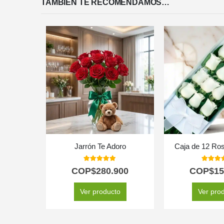
TAMBIÉN TE RECOMENDAMOS…
Jarrón Te Adoro
Caja de 12 Ro
5.00
out of 5
5.00
out
COP$
280.900
COP$
15
Ver producto
Ver pro