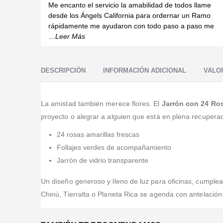
Valorado en
5
de 5
Me encanto el servicio la amabilidad de todos llame
desde los Ángels California para ordernar un Ramo
rápidamente me ayudaron con todo paso a paso me
...Leer Más
DESCRIPCIÓN
INFORMACIÓN ADICIONAL
VALOR
La amistad también merece flores. El
Jarrón con 24 Ros
proyecto o alegrar a alguien que está en plena recuperac
24 rosas amarillas frescas
Follajes verdes de acompañamiento
Jarrón de vidrio transparente
Un diseño generoso y lleno de luz para oficinas, cumple
Chinú, Tierralta o Planeta Rica se agenda con antelación