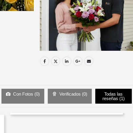
Con Fotos (
0
)
Verificados (
0
)
Todas las
reseñas (
1
)