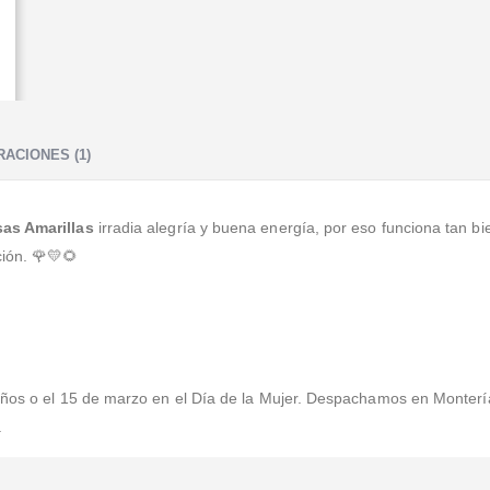
ACIONES (1)
as Amarillas
irradia alegría y buena energía, por eso funciona tan b
ión. 🌹💛🌻
años o el 15 de marzo en el Día de la Mujer. Despachamos en Montería
.