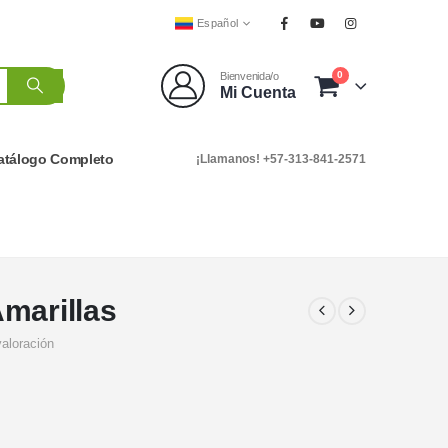
Español
0
Bienvenida/o
Mi Cuenta
atálogo Completo
¡Llamanos! +57-313-841-2571
marillas
valoración