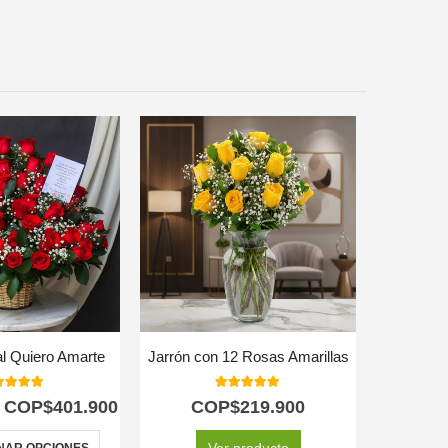
al Quiero Amarte
Jarrón con 12 Rosas Amarillas
0
out of 5
5.00
out of 5
COP$
401.900
COP$
219.900
C
Ver producto
NAR OPCIONES
SELEC