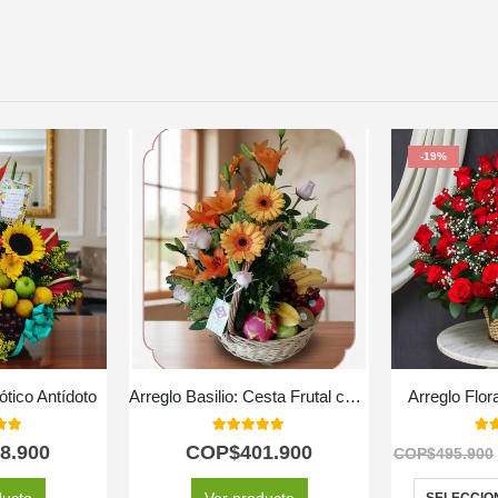
-19%
ótico Antídoto
Arreglo Basilio: Cesta Frutal con Delicadas Rosas y Lirios 🌿
Arreglo Flor
 of 5
5.00
out of 5
5.0
8.900
COP$
401.900
COP$
495.900
ducto
Ver producto
SELECCIO