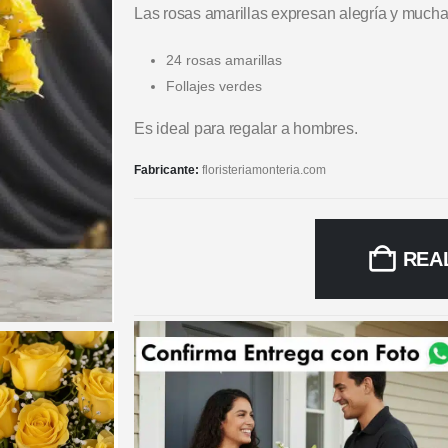
Las rosas amarillas expresan alegría y mucha 
24 rosas amarillas
Follajes verdes
Es ideal para regalar a hombres.
Fabricante:
floristeriamonteria.com
REA