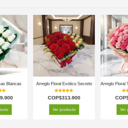
sas Blancas
Arreglo Floral Exótico Secreto
 of 5
5.00
out of 5
5.0
9.900
COP$
313.900
COP
ducto
Ver producto
Ver 