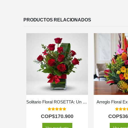
PRODUCTOS RELACIONADOS
Solitario Floral ROSETTA: Un Clásico de Seis Rosas Rojas 🌹
Arreglo Floral Ex
5.00
out of 5
5.00
out
COP$
170.900
COP$
36
Ver producto
Ver pro