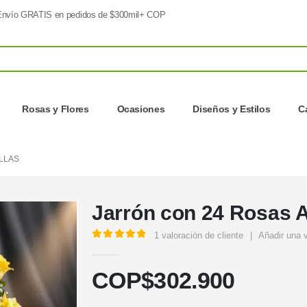
nvío GRATIS en pedidos de $300mil+ COP
Rosas y Flores
Ocasiones
Diseños y Estilos
C
LLAS
Jarrón con 24 Rosas A
1
valoración de cliente
|
Añadir una 
5.00
out of 5
COP$
302.900