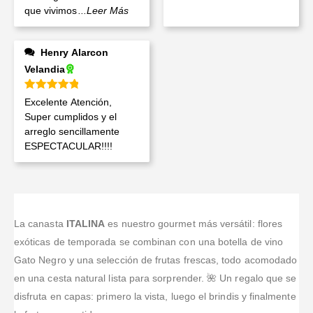
que vivimos
...Leer Más
Henry Alarcon
Velandia
Valorado en
5
de 5
Excelente Atención,
Super cumplidos y el
arreglo sencillamente
ESPECTACULAR!!!!
La canasta
ITALINA
es nuestro gourmet más versátil: flores
exóticas de temporada se combinan con una botella de vino
Gato Negro y una selección de frutas frescas, todo acomodado
en una cesta natural lista para sorprender. 🌺 Un regalo que se
disfruta en capas: primero la vista, luego el brindis y finalmente