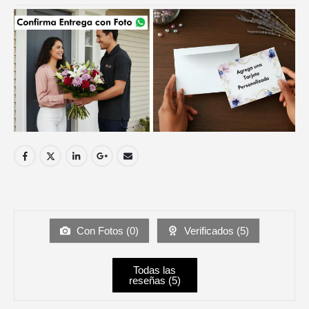
Con Fotos (
0
)
Verificados (
5
)
Todas las
reseñas (
5
)