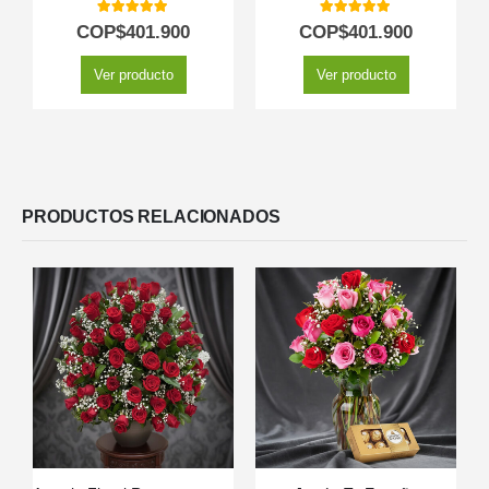
5.00
out of 5
5.00
out of 5
COP$
401.900
COP$
401.900
Ver producto
Ver producto
PRODUCTOS RELACIONADOS