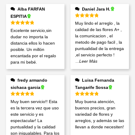
Alba FARFAN
Daniel Jara H.
ESPITIA
Valorado en
5
de 5
Muy lindo el arreglo , la
Valorado en
5
de 5
calidad de las flores A+ ,
Excelente servicio,sin
la comunicacion , el
dudar no importa la
metodo de pago facil , la
distancia ellos lo hacen
puntualidad de la entrega
posible. Un millón
,el servicio perfecto !
encantada por el regalo
...Leer Más
para mi bebé.
fredy armando
Luisa Fernanda
sichaca garcia
Tangarife Sossa
Valorado en
5
de 5
Valorado en
5
de 5
Muy buen servicio!! Esta
Muy buena atención,
es la tercera vez que uso
buenos precios, gran
este servicio y es
variedad de flores y
espectacular! La
arreglos, y además se las
puntualidad y la calidad
llevan a donde necesiten!
son inigualables. Para los