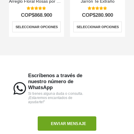
Arreglo Floral Rosas por Montón
Jarrón Te Extraño
5.00
out of 5
5.00
out of 5
COP$
868.900
COP$
280.900
SELECCIONAR OPCIONES
SELECCIONAR OPCIONES
Escríbenos a través de
nuestro número de
WhatsApp
Si tienes alguna duda o consulta.
¡Estaremos encantados de
ayudarte!"
ENVIAR MENSAJE