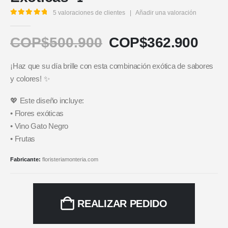
5
valoraciones de clientes
|
Añadir una valoración
5.00
out of 5
COP$
500.900
COP$
362.900
¡Haz que su día brille con esta combinación exótica de sabores
y colores! ✨
💖 Este diseño incluye:
• Flores exóticas
• Vino Gato Negro
• Frutas
Fabricante:
floristeriamonteria.com
REALIZAR PEDIDO