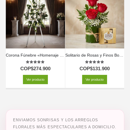
Corona Fúnebre «Homenaje Guadalupe» con Envío Urgente 🕊️
Solitario de Rosas y Finos Bombones MADONNA 🌹
Ar
5.00
out of 5
5.00
out of 5
COP$
274.900
COP$
131.900
Ver producto
Ver producto
ENVIAMOS SONRISAS Y LOS ARREGLOS
FLORALES MÁS ESPECTACULARES A DOMICILIO.