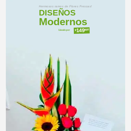
Hermosos ramos de Flores Frescas!
DISEÑOS
Modernos
149
Llevalo por
900
$