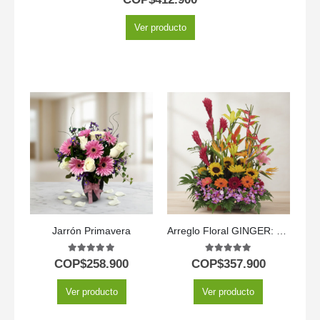
Ver producto
Jarrón Primavera
Arreglo Floral GINGER: Diseño Exótico con Orquídea Hawaiana 🌿
5.00
out of 5
5.00
out of 5
COP$
258.900
COP$
357.900
Ver producto
Ver producto