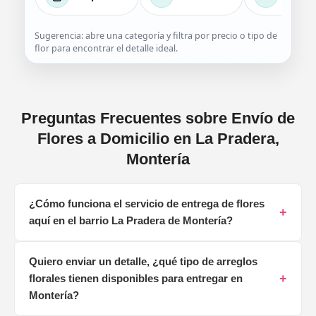
Sugerencia: abre una categoría y filtra por precio o tipo de
flor para encontrar el detalle ideal.
Preguntas Frecuentes sobre Envío de
Flores a Domicilio en La Pradera,
Montería
¿Cómo funciona el servicio de entrega de flores
+
aquí en el barrio La Pradera de Montería?
¡Claro que sí! Nuestro servicio está especializado en
Quiero enviar un detalle, ¿qué tipo de arreglos
entregas dentro de La Pradera, lo que nos permite ser
+
florales tienen disponibles para entregar en
súper ágiles y cuidadosos. Cuando haces tu pedido,
preparamos tu arreglo con flores frescas del día y lo
Montería?
despachamos con un mensajero de confianza que