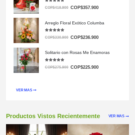
5.00
out of 5
COP$
357.900
COP$
418.900
Arreglo Floral Exótico Columba
5.00
out of 5
COP$
236.900
COP$
330.900
Solitario con Rosas Me Enamoras
5.00
out of 5
COP$
225.900
COP$
275.900
VER MAS
Productos Vistos Recientemente
VER MAS