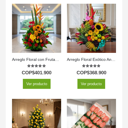
Arreglo Floral con Frutas Durio
Arreglo Floral Exótico Antídoto
5.00
out of 5
5.00
out of 5
COP$
401.900
COP$
368.900
Ver producto
Ver producto