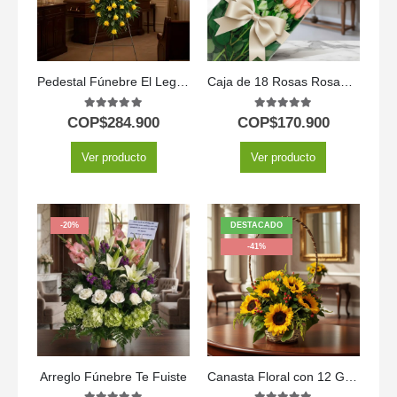
Pedestal Fúnebre El Legado de Domingo: Homenaje Solemne 🕊️
Caja de 18 Rosas Rosadas
5.00
out of 5
5.00
out of 5
COP$
284.900
COP$
170.900
Ver producto
Ver producto
-20%
DESTACADO
-41%
Arreglo Fúnebre Te Fuiste
Canasta Floral con 12 Girasoles