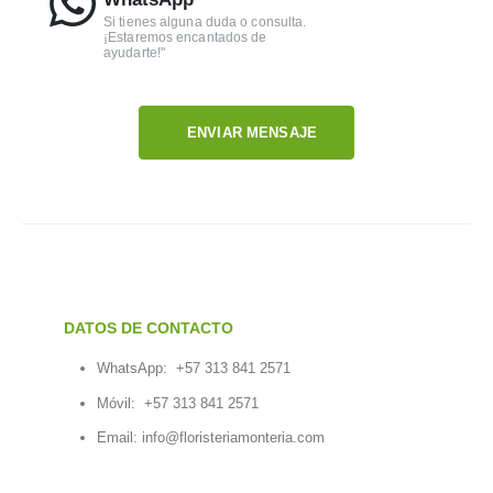
lleguen a su destino en La Pradera luciendo radiantes y
Si tienes alguna duda o consulta.
duren el mayor tiempo posible para que puedan
¡Estaremos encantados de
ayudarte!"
disfrutarlas al máximo.
ENVIAR MENSAJE
DATOS DE CONTACTO
WhatsApp:
+57 313 841 2571
Móvil:
+57 313 841 2571
Email:
info@floristeriamonteria.com