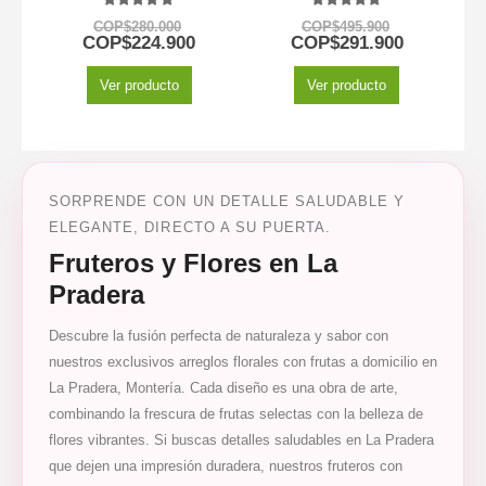
5.00
out of 5
5.00
out of 5
COP$
280.000
COP$
495.900
COP$
224.900
COP$
291.900
Ver producto
Ver producto
SORPRENDE CON UN DETALLE SALUDABLE Y
ELEGANTE, DIRECTO A SU PUERTA.
Fruteros y Flores en La
Pradera
Descubre la fusión perfecta de naturaleza y sabor con
nuestros exclusivos arreglos florales con frutas a domicilio en
La Pradera, Montería. Cada diseño es una obra de arte,
combinando la frescura de frutas selectas con la belleza de
flores vibrantes. Si buscas detalles saludables en La Pradera
que dejen una impresión duradera, nuestros fruteros con