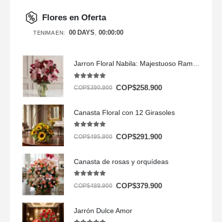
Flores en Oferta
00
DAYS
00
:
00
:
00
TENIMA EN:
Jarron Floral Nabila: Majestuoso Ramo de 24 Rosas y Lirios Rosados ⚜️
5.00
out of 5
COP$
258.900
COP$
390.900
Canasta Floral con 12 Girasoles
5.00
out of 5
COP$
291.900
COP$
495.900
Canasta de rosas y orquídeas
5.00
out of 5
COP$
379.900
COP$
489.900
Jarrón Dulce Amor