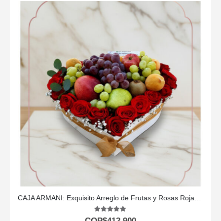
CAJA ARMANI: Exquisito Arreglo de Frutas y Rosas Rojas en Corazón 🌹
5.00
out of 5
COP$
412.900