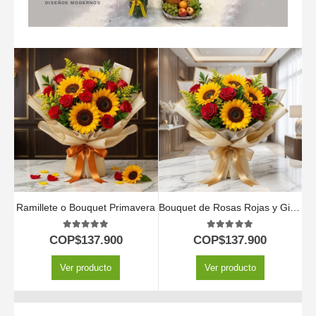
DISEÑOS MODERNOS
Ramillete o Bouquet Primavera
Bouquet de Rosas Rojas y Girasoles
5.00
out of 5
5.00
out of 5
COP$
137.900
COP$
137.900
Ver producto
Ver producto