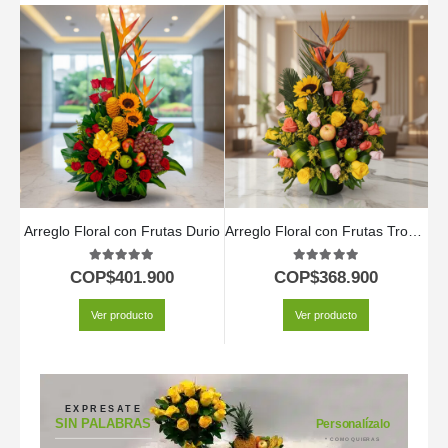
Arreglo Floral con Frutas Durio
Arreglo Floral con Frutas Tropical
5.00
out of 5
5.00
out of 5
COP$
401.900
COP$
368.900
Ver producto
Ver producto
EXPRESATE
SIN PALABRAS
Personalízalo
* COMO QUIERAS