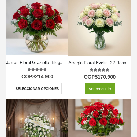
Jarron Floral Graziella: Elegancia en 12 Rosas Seleccionadas 🌹
Arreglo Floral Evelin: 22 Rosas en Tonos Blancos y Rosados 🌿
5.00
out of 5
5.00
out of 5
COP$
214.900
COP$
170.900
Ver producto
SELECCIONAR OPCIONES