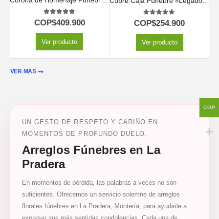
Corona de Homenaje Fúnebre Ararat 🕊️
Cubre Caja Fúnebre «Legado de José» con Rosas Blancas 🕊️
5.00
out of 5
5.00
out of 5
COP$
409.900
COP$
254.900
Ver producto
Ver producto
VER MAS
COP
UN GESTO DE RESPETO Y CARIÑO EN
MOMENTOS DE PROFUNDO DUELO.
Arreglos Fúnebres en La
Pradera
En momentos de pérdida, las palabras a veces no son
suficientes. Ofrecemos un servicio solemne de arreglos
florales fúnebres en La Pradera, Montería, para ayudarle a
expresar sus más sentidas condolencias. Cada una de