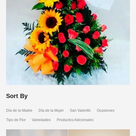
Sort By
Día de la Madre
Día de la Mujer
San Valentín
Ocasiones
Tipo de Flor
Variedades
Productos Adicionales