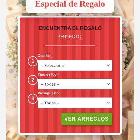
Especial de Regalo
ENCUENTRA EL REGALO
PERFECTO:
Ocasión
1
Tipo de Flor
2
Presupuesto
3
VER ARREGLOS