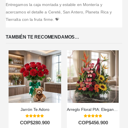
Entregamos la caja montada y estable en Montería y
...Leer Más
acercamos el detalle a Cereté, San Antero, Planeta Rica y
Tierralta con la fruta firme. 💝
TAMBIÉN TE RECOMENDAMOS…
Jarrón Te Adoro
Arreglo Floral PIA: Elegancia Exótica con Rosas y Flores Selectas ⚜️
5.00
out of 5
5.00
out of 5
COP$
280.900
COP$
456.900