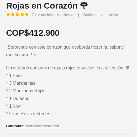
Rojas en Corazón 🌹
7
valoraciones de clientes
|
Añadir una valoración
5.00
out of 5
COP$
412.900
¡Sorprende con este corazón que desborda frescura, sabor y
mucho amor! ✨
Un delicado contorno de rosas rojas envuelve esta selección: 💖
* 1 Pera
* 3 Mandarinas
* 2 Manzanas Rojas
* 1 Durazno
* 1 Kiwi
* Uvas Rojas y Verdes
Fabricante:
floristeriamonteria.com