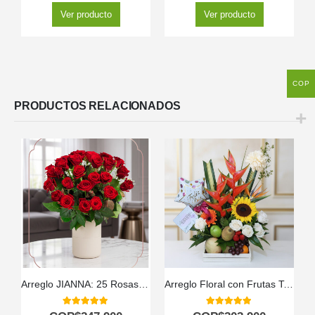
Ver producto
Ver producto
COP
PRODUCTOS RELACIONADOS
Arreglo JIANNA: 25 Rosas para un Regalo Inolvidable 🌹
Arreglo Floral con Frutas Tamarillo
5.00
out of 5
5.00
out of 5