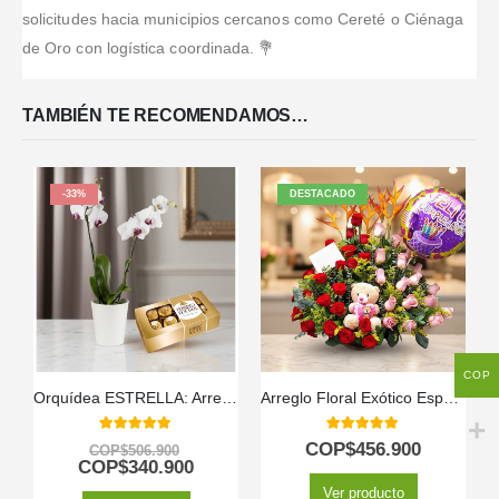
solicitudes hacia municipios cercanos como Cereté o Ciénaga
de Oro con logística coordinada. 💐
TAMBIÉN TE RECOMENDAMOS…
-33%
DESTACADO
COP
Orquídea ESTRELLA: Arreglo de Doble Vara con Chocolates ✨
Arreglo Floral Exótico Especial
5.00
out of 5
5.00
out of 5
COP$
456.900
COP$
506.900
COP$
340.900
Ver producto