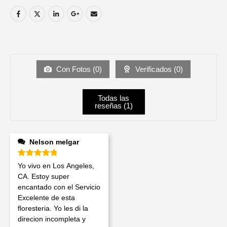
Con Fotos (
0
)
Verificados (
0
)
Todas las
reseñas (
1
)
Nelson melgar
Valorado en
5
de 5
Yo vivo en Los Angeles,
CA. Estoy super
encantado con el Servicio
Excelente de esta
floresteria. Yo les di la
direcion incompleta y