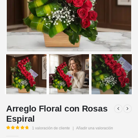
Arreglo Floral con Rosas
Espiral
1
valoración de cliente
|
Añadir una valoración
5.00
out of 5