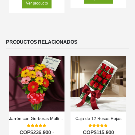
Ver producto
PRODUCTOS RELACIONADOS
Jarrón con Gerberas Multicolor
Caja de 12 Rosas Rojas
5.00
out of 5
5.00
out of 5
COP$
236.900
-
COP$
115.900