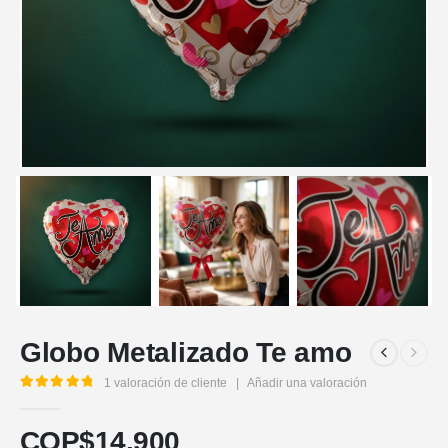
Globo Metalizado Te amo
1
valoración de cliente
|
Añadir una valoración
5.00
out of 5
COP$
14.900