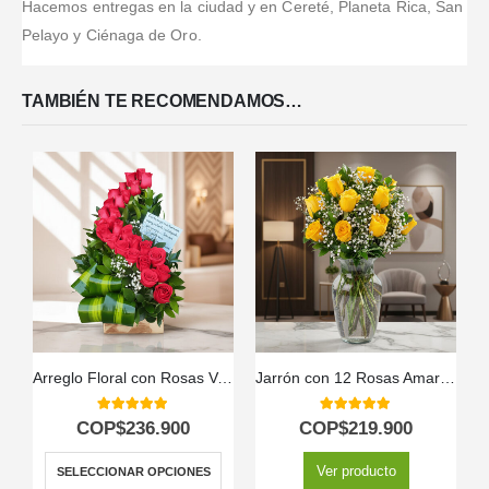
Hacemos entregas en la ciudad y en Cereté, Planeta Rica, San
Pelayo y Ciénaga de Oro.
TAMBIÉN TE RECOMENDAMOS…
Arreglo Floral con Rosas Voluta
Jarrón con 12 Rosas Amarillas
5.00
out of 5
5.00
out of 5
COP$
236.900
COP$
219.900
Ver producto
SELECCIONAR OPCIONES