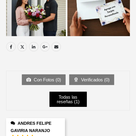
Con Fotos (
0
)
Verificados (
0
)
Todas las
reseñas (
1
)
ANDRES FELIPE
GAVIRIA NARANJO