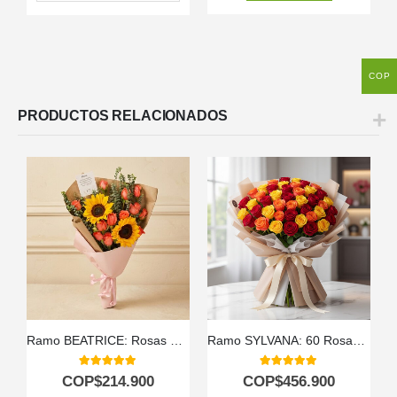
COP
PRODUCTOS RELACIONADOS
Ramo BEATRICE: Rosas Salmón y Girasoles para Expresar tus Sentimientos 💌
Ramo SYLVANA: 60 Rosas Vibrantes en Tonos de Fuego 🌹
5.00
out of 5
5.00
out of 5
COP$
214.900
COP$
456.900