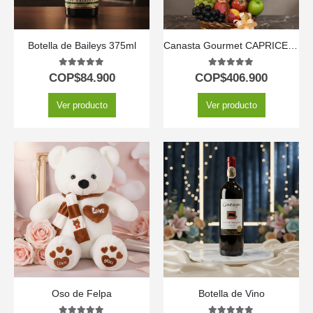
Botella de Baileys 375ml
Canasta Gourmet CAPRICE: Rosas Frescas, Frutas y Vino ⚜️
5.00
out of 5
5.00
out of 5
COP$
84.900
COP$
406.900
Ver producto
Ver producto
Oso de Felpa
Botella de Vino