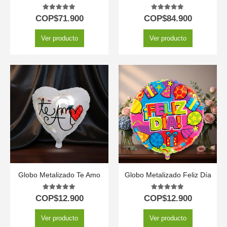
5.00
out of 5
5.00
out of 5
COP$
71.900
COP$
84.900
Ver producto
Ver producto
Globo Metalizado Te Amo
Globo Metalizado Feliz Día
5.00
out of 5
5.00
out of 5
COP$
12.900
COP$
12.900
Ver producto
Ver producto