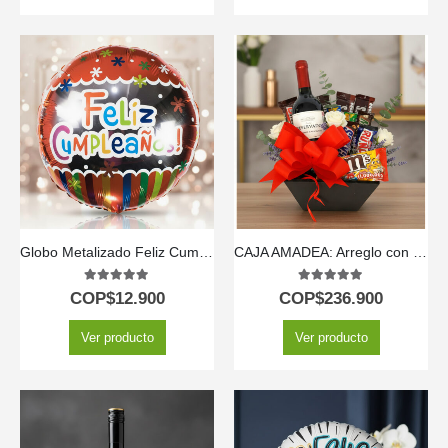
Globo Metalizado Feliz Cumpleaños
CAJA AMADEA: Arreglo con Vino y Chocolates para Sorprender ⚜️
5.00
out of 5
5.00
out of 5
COP$
12.900
COP$
236.900
Ver producto
Ver producto