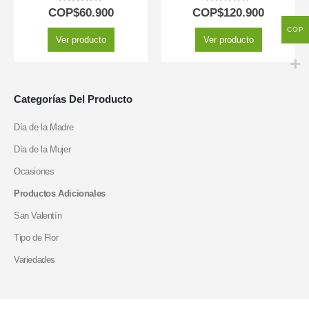
5.00
out of 5
5.00
out of 5
COP$
60.900
COP$
120.900
COP
Ver producto
Ver producto
Categorías Del Producto
Día de la Madre
Día de la Mujer
Ocasiones
Productos Adicionales
San Valentín
Tipo de Flor
Variedades