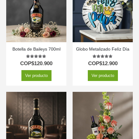
Botella de Baileys 700ml
Globo Metalizado Felíz Día
5.00
out of 5
5.00
out of 5
COP$
120.900
COP$
12.900
Ver producto
Ver producto