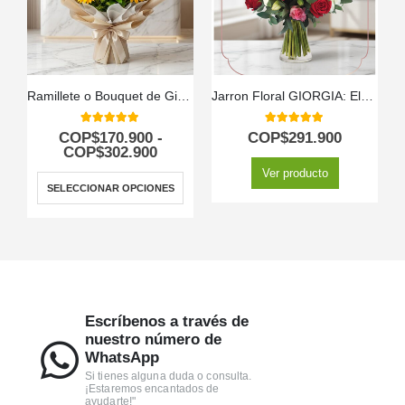
Ramillete o Bouquet de Girasoles
Jarron Floral GIORGIA: Elegancia en Rosas Rojas, Rosadas y Lirios 🌹
5.00
out of 5
5.00
out of 5
COP$
170.900
-
COP$
291.900
COP$
302.900
Ver producto
SELECCIONAR OPCIONES
Escríbenos a través de
nuestro número de
WhatsApp
Si tienes alguna duda o consulta.
¡Estaremos encantados de
ayudarte!"