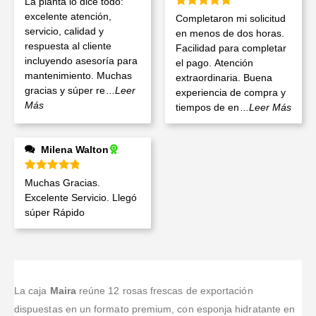
La planta lo dice todo:
Valorado en
5
de 5
excelente atención,
Completaron mi solicitud
servicio, calidad y
en menos de dos horas.
respuesta al cliente
Facilidad para completar
incluyendo asesoría para
el pago. Atención
mantenimiento. Muchas
extraordinaria. Buena
gracias y súper re
...Leer
experiencia de compra y
Más
tiempos de en
...Leer Más
Milena Walton
Valorado en
5
de 5
Muchas Gracias.
Excelente Servicio. Llegó
súper Rápido
La caja
Maira
reúne 12 rosas frescas de exportación
dispuestas en un formato premium, con esponja hidratante en