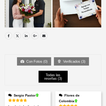
Con Fotos (
0
)
Verificados (
3
)
Todas las
reseñas (
3
)
Sergio Pastor
Flores de
Colombia
Valorado en
5
de 5