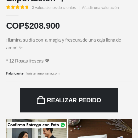
3
valoraciones de clientes
|
Añadir una valoración
5.00
out of 5
COP$
208.900
¡Ilumina su día con la magia y frescura de una caja llena de
amor! ✨
* 12 Rosas frescas 💖
Fabricante:
floristeriamonteria.com
REALIZAR PEDIDO