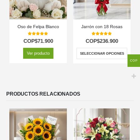
Oso de Felpa Blanco
Jarrón con 18 Rosas
5.00
out of 5
5.00
out of 5
COP$
71.900
COP$
236.900
Ver producto
SELECCIONAR OPCIONES
COP
PRODUCTOS RELACIONADOS