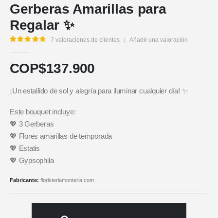
Gerberas Amarillas para
Regalar ✨
7
valoraciones de clientes
|
Añadir una valoración
5.00
out of 5
COP$
137.900
¡Un estallido de sol y alegría para iluminar cualquier día! ✨
Este bouquet incluye:
💖 3 Gerberas
💖 Flores amarillas de temporada
💖 Estatis
💖 Gypsophila
Fabricante:
floristeriamonteria.com