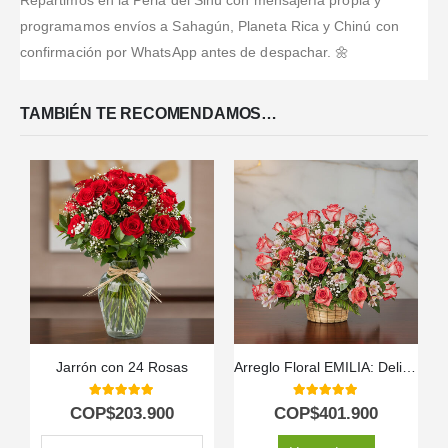
Repartimos en la Perla del Sinú con mensajería propia y
entregado.
Más
Más
programamos envíos a Sahagún, Planeta Rica y Chinú con
confirmación por WhatsApp antes de despachar. 🌼
TAMBIÉN TE RECOMENDAMOS…
Jarrón con 24 Rosas
Arreglo Floral EMILIA: Delicadeza en 30 Rosas Blush Frescas 💐
5.00
out of 5
5.00
out of 5
COP$
203.900
COP$
401.900