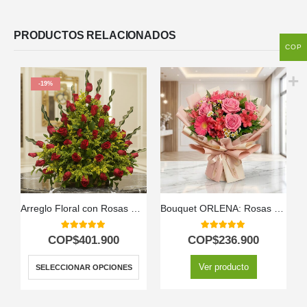
PRODUCTOS RELACIONADOS
COP
-19%
Arreglo Floral con Rosas Cupido
Bouquet ORLENA: Rosas Rosadas y Gerberas en un Diseño Primaveral 🌸
A
5.00
out of 5
5.00
out of 5
COP$
401.900
COP$
236.900
Ver producto
SELECCIONAR OPCIONES