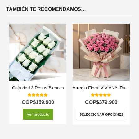
TAMBIÉN TE RECOMENDAMOS…
Caja de 12 Rosas Blancas
Arreglo Floral VIVIANA: Ramo con 44 Rosas para Expresar lo que Sientes 🌹
5.00
out of 5
5.00
out of 5
COP$
159.900
COP$
379.900
Ver producto
SELECCIONAR OPCIONES