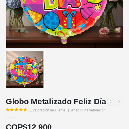
Globo Metalizado Feliz Día
1
valoración de cliente
|
Añadir una valoración
5.00
out of 5
COP$
12.900