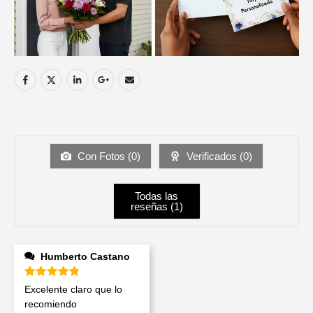
Con Fotos (
0
)
Verificados (
0
)
Todas las
reseñas (
1
)
Humberto Castano
Valorado en
5
de 5
Excelente claro que lo
recomiendo