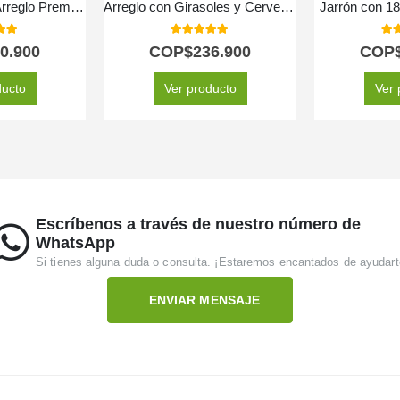
Orquídea GALA: Arreglo Premium con Chocolates de Corazón ✨
Arreglo con Girasoles y Cervezas Corona GIACOMO ✨
Jarrón con 18
 of 5
5.00
out of 5
5.0
0.900
COP$
236.900
COP
ducto
Ver producto
Ver 
Escríbenos a través de nuestro número de
WhatsApp
Si tienes alguna duda o consulta. ¡Estaremos encantados de ayudart
ENVIAR MENSAJE