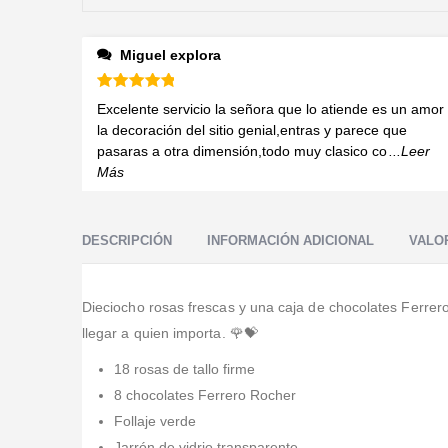
Miguel explora
Valorado en
5
de 5
Excelente servicio la señora que lo atiende es un amor
la decoración del sitio genial,entras y parece que
pasaras a otra dimensión,todo muy clasico co
...Leer
Más
DESCRIPCIÓN
INFORMACIÓN ADICIONAL
VALOR
Dieciocho rosas frescas y una caja de chocolates Ferrero
llegar a quien importa. 🌹💝
18 rosas de tallo firme
8 chocolates Ferrero Rocher
Follaje verde
Jarrón de vidrio transparente