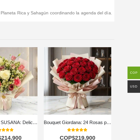
a, Planeta Rica y Sahagún coordinando la agenda del día.
COP
USD
Bouquet Floral SUSANA: Delicadeza en Rosas y Astromelias 🌿
Bouquet Giordana: 24 Rosas para una Ocasión Especial 🌹
Arreg
0
out of 5
5.00
out of 5
$
214.900
COP$
219.900
C