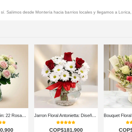
n sí. Salimos desde Montería hacia barrios locales y llegamos a Loric
Arreglo Floral Evelin: 22 Rosas en Tonos Blancos y Rosados 🌿
Jarron Floral Antonietta: Diseño Exclusivo con Rosas Rojas a Domicilio ⚜️
 of 5
5.00
out of 5
5.0
0.900
COP$
181.900
COP