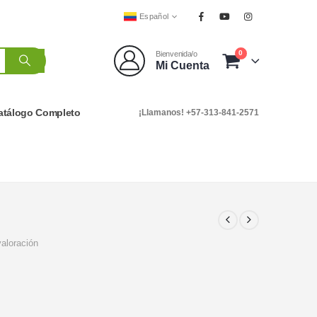
Español
0
Bienvenida/o
Mi Cuenta
atálogo Completo
¡Llamanos! +57-313-841-2571
valoración