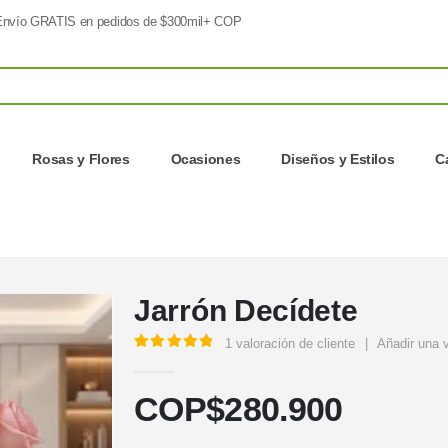
nvío GRATIS en pedidos de $300mil+ COP
Rosas y Flores
Ocasiones
Diseños y Estilos
C
Jarrón Decídete
1
valoración de cliente
|
Añadir una 
5.00
out of 5
COP$
280.900