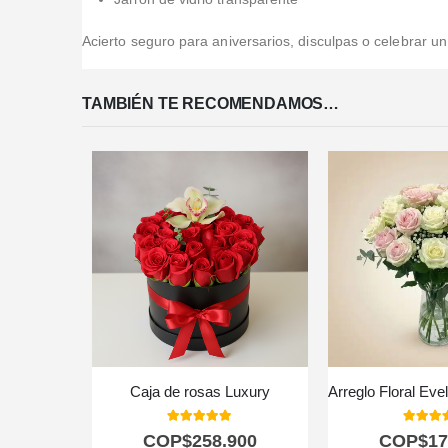
Acierto seguro para aniversarios, disculpas o celebrar u
TAMBIÉN TE RECOMENDAMOS…
Caja de rosas Luxury
5.00
out of 5
5.00
out
COP$
258.900
COP$
17