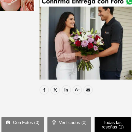
Con Fotos (
0
)
Verificados (
0
)
Todas las
reseñas (
1
)