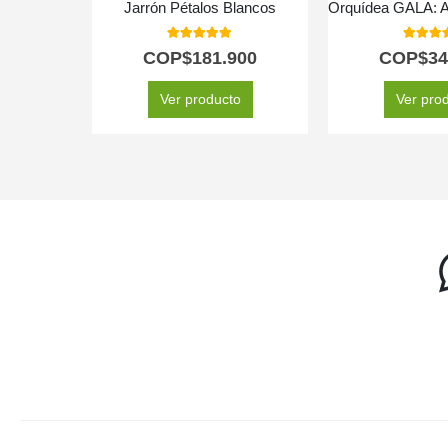
Jarrón Pétalos Blancos
5.00
out of 5
5.00
out
COP$
181.900
COP$
34
Ver producto
Ver pro