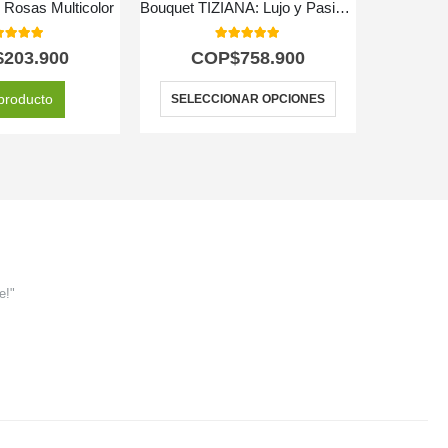
 Rosas Multicolor
Bouquet TIZIANA: Lujo y Pasión en 80 Rosas Premium 🌹
Globo M
0
out of 5
5.00
out of 5
$
203.900
COP$
758.900
C
producto
SELECCIONAR OPCIONES
e!"