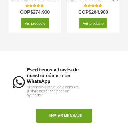
5.00
out of 5
5.00
out of 5
COP$
274.900
COP$
264.900
Ver producto
Ver producto
Escríbenos a través de
nuestro número de
WhatsApp
Si tienes alguna duda o consulta.
¡Estaremos encantados de
ayudarte!"
ENVIAR MENSAJE