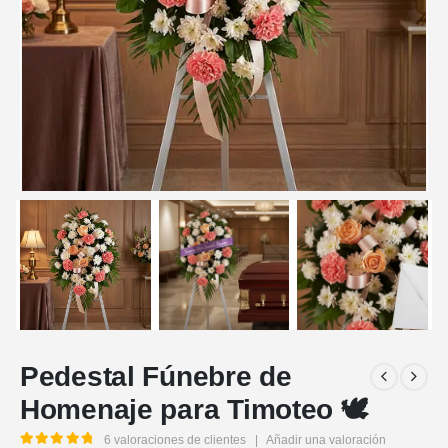
Pedestal Fúnebre de
Homenaje para Timoteo 🕊️
6
valoraciones de clientes
|
Añadir una valoración