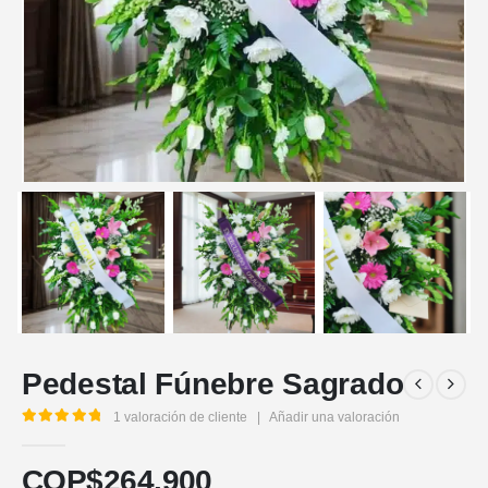
Pedestal Fúnebre Sagrado
1
valoración de cliente
|
Añadir una valoración
5.00
out of 5
COP$
264.900