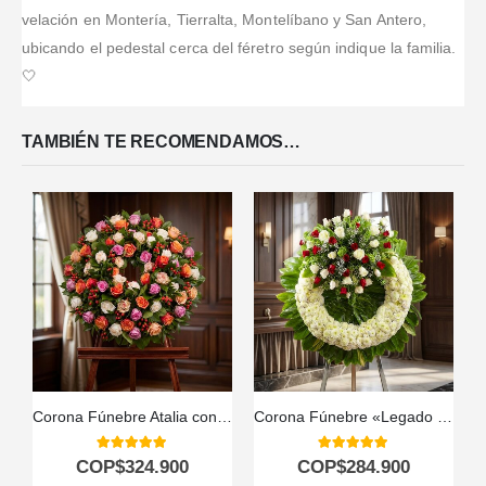
velación en Montería, Tierralta, Montelíbano y San Antero,
ubicando el pedestal cerca del féretro según indique la familia.
🤍
TAMBIÉN TE RECOMENDAMOS…
Corona Fúnebre Atalia con Rosas Blancas para Condolencias 🕊️
Corona Fúnebre «Legado de Hildegarda» 🤍
5.00
out of 5
5.00
out of 5
COP$
324.900
COP$
284.900