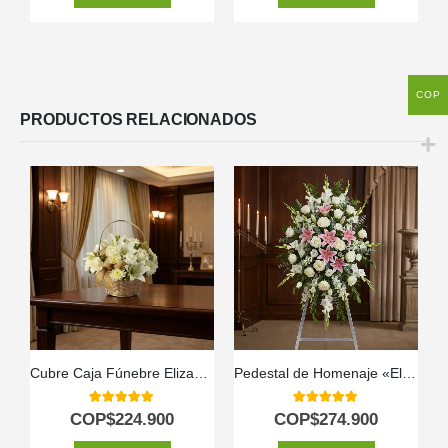
COP
PRODUCTOS RELACIONADOS
Cubre Caja Fúnebre Elizabeth: Un Homenaje Floral de Respeto 🕊️
Pedestal de Homenaje «El Legado de Josafat»: Tributo Digno y Solemne 🕊️
5.00
out of 5
5.00
out of 5
COP$
224.900
COP$
274.900