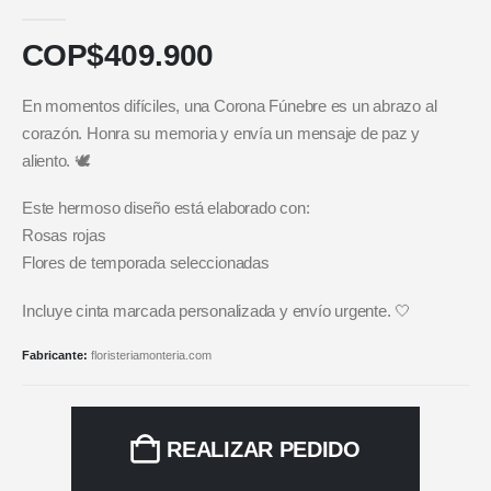
5.00
out of 5
COP$
409.900
En momentos difíciles, una Corona Fúnebre es un abrazo al
corazón. Honra su memoria y envía un mensaje de paz y
aliento. 🕊️
Este hermoso diseño está elaborado con:
Rosas rojas
Flores de temporada seleccionadas
Incluye cinta marcada personalizada y envío urgente. 🤍
Fabricante:
floristeriamonteria.com
REALIZAR PEDIDO