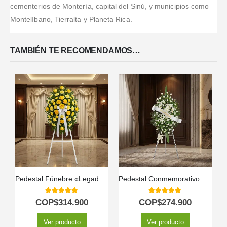
cementerios de Montería, capital del Sinú, y municipios como
Montelíbano, Tierralta y Planeta Rica.
TAMBIÉN TE RECOMENDAMOS…
Pedestal Fúnebre «Legado Sereno» para Julián 🕊️
Pedestal Conmemorativo Legado de Marcos 🕊️
5.00
out of 5
5.00
out of 5
COP$
314.900
COP$
274.900
Ver producto
Ver producto