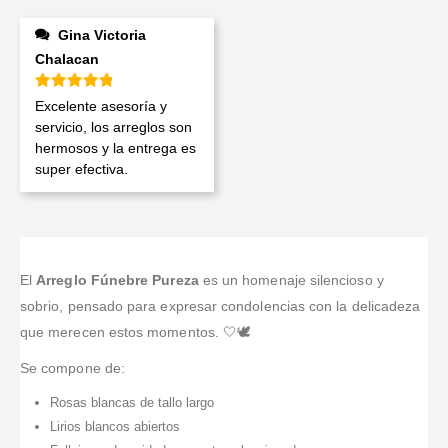
Gina Victoria
Chalacan
Valorado en
5
de 5
Excelente asesoría y
servicio, los arreglos son
hermosos y la entrega es
super efectiva.
El
Arreglo Fúnebre Pureza
es un homenaje silencioso y
sobrio, pensado para expresar condolencias con la delicadeza
que merecen estos momentos. 🤍🕊️
Se compone de:
Rosas blancas de tallo largo
Lirios blancos abiertos