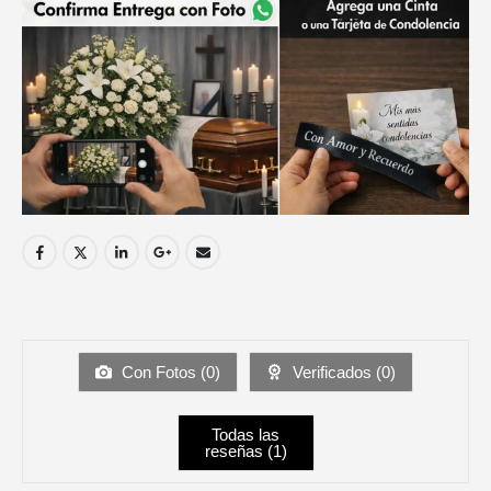
Con Fotos (
0
)
Verificados (
0
)
Todas las
reseñas (
1
)