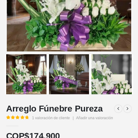
Arreglo Fúnebre Pureza
1
valoración de cliente
|
Añadir una valoración
5.00
out of 5
COP$
174.900