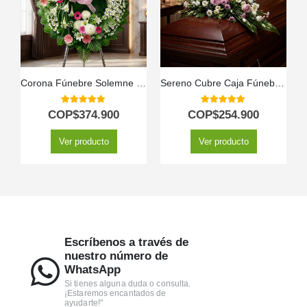
Corona Fúnebre Solemne «Homenaje a Mathias» ⚜️
Sereno Cubre Caja Fúnebre «Jardín de Ines» 🕊️
5.00
out of 5
5.00
out of 5
COP$
374.900
COP$
254.900
Ver producto
Ver producto
Escríbenos a través de
nuestro número de
WhatsApp
Si tienes alguna duda o consulta.
¡Estaremos encantados de
ayudarte!"