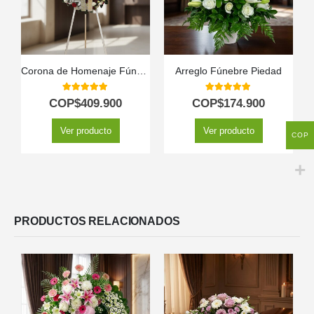
Corona de Homenaje Fúnebre Ararat 🕊️
Arreglo Fúnebre Piedad
5.00
out of 5
5.00
out of 5
COP$
409.900
COP$
174.900
Ver producto
Ver producto
COP
PRODUCTOS RELACIONADOS