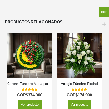
COP
PRODUCTOS RELACIONADOS
Corona Fúnebre Adela para Tanatorio y Condolencias 🕊️
Arreglo Fúnebre Piedad
P
5.00
out of 5
5.00
out of 5
COP$
374.900
COP$
174.900
Ver producto
Ver producto