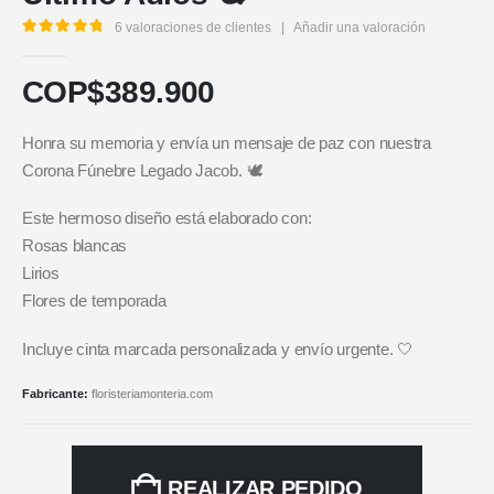
6
valoraciones de clientes
|
Añadir una valoración
5.00
out of 5
COP$
389.900
Honra su memoria y envía un mensaje de paz con nuestra
Corona Fúnebre Legado Jacob. 🕊️
Este hermoso diseño está elaborado con:
Rosas blancas
Lirios
Flores de temporada
Incluye cinta marcada personalizada y envío urgente. 🤍
Fabricante:
floristeriamonteria.com
REALIZAR PEDIDO