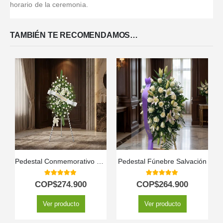
espectacular.
horario de la ceremonia.
TAMBIÉN TE RECOMENDAMOS…
Pedestal Conmemorativo Legado de Marcos 🕊️
Pedestal Fúnebre Salvación
5.00
out of 5
5.00
out of 5
COP$
274.900
COP$
264.900
Ver producto
Ver producto