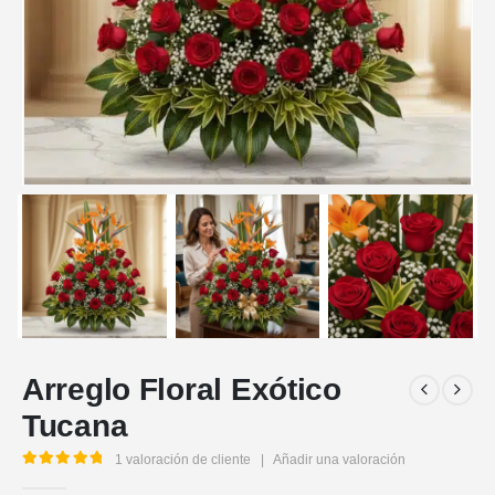
Arreglo Floral Exótico
Tucana
1
valoración de cliente
|
Añadir una valoración
5.00
out of 5