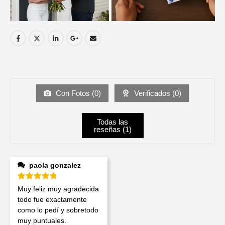
Con Fotos (
0
)
Verificados (
0
)
Todas las
reseñas (
1
)
paola gonzalez
Valorado en
5
de 5
Muy feliz muy agradecida
todo fue exactamente
como lo pedí y sobretodo
muy puntuales.