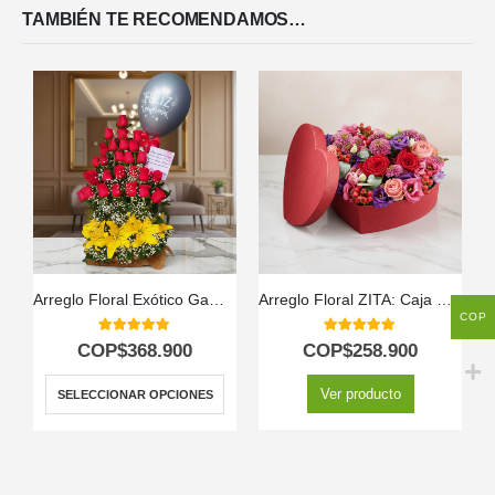
TAMBIÉN TE RECOMENDAMOS…
Arreglo Floral Exótico Gamma
Arreglo Floral ZITA: Caja Corazón con Rosas y Flores Mixtas 💝
COP
5.00
out of 5
5.00
out of 5
COP$
368.900
COP$
258.900
Ver producto
SELECCIONAR OPCIONES