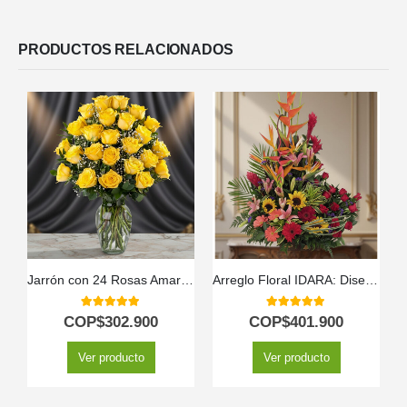
PRODUCTOS RELACIONADOS
Jarrón con 24 Rosas Amarillas
Arreglo Floral IDARA: Diseño Exclusivo con Rosas y Flores Exóticas ⚜️
5.00
out of 5
5.00
out of 5
COP$
302.900
COP$
401.900
Ver producto
Ver producto