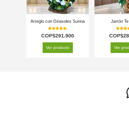
Arreglo con Girasoles Sunna
Jarrón Te
5.00
out of 5
5.00
out
COP$
291.900
COP$
28
Ver producto
Ver pro