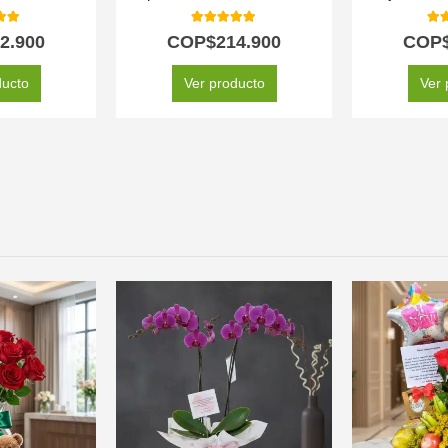
 of 5
5.00
out of 5
5.0
2.900
COP$
214.900
COP
ducto
Ver producto
Ver 