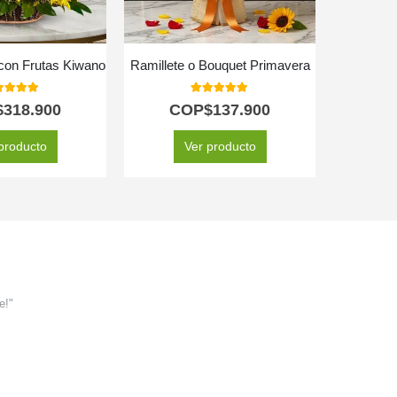
 con Frutas Kiwano
Ramillete o Bouquet Primavera
Arreglo Fl
0
out of 5
5.00
out of 5
$
318.900
COP$
137.900
C
producto
Ver producto
SELEC
e!"