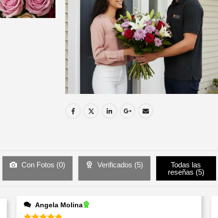
Con Fotos (
0
)
Verificados (
5
)
Todas las
reseñas (
5
)
Angela Molina