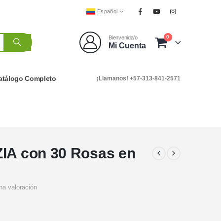
Español
0
Bienvenida/o
Mi Cuenta
atálogo Completo
¡Llamanos! +57-313-841-2571
ZIA con 30 Rosas en
na valoración