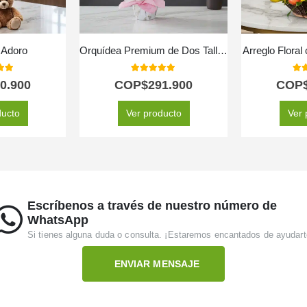
 Adoro
Orquídea Premium de Dos Tallos – Deluxe
Arreglo Floral
 of 5
5.00
out of 5
5.0
0.900
COP$
291.900
COP
ducto
Ver producto
Ver 
Escríbenos a través de nuestro número de
WhatsApp
Si tienes alguna duda o consulta. ¡Estaremos encantados de ayudart
ENVIAR MENSAJE