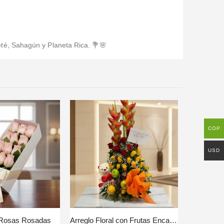
té, Sahagún y Planeta Rica. 💐🌸
COP
USD
 Rosas Rosadas
Arreglo Floral con Frutas Encanto