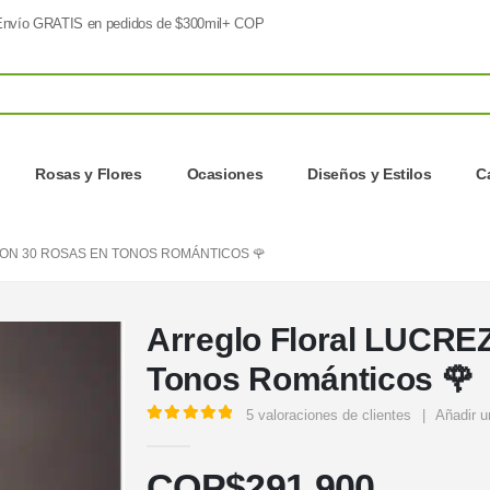
nvío GRATIS en pedidos de $300mil+ COP
Rosas y Flores
Ocasiones
Diseños y Estilos
C
ON 30 ROSAS EN TONOS ROMÁNTICOS 🌹
Arreglo Floral LUCRE
Tonos Románticos 🌹
5
valoraciones de clientes
|
Añadir u
5.00
out of 5
COP$
291.900