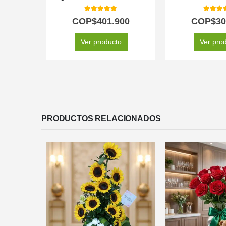
5.00
out of 5
5.00
out
COP$
401.900
COP$
30
Ver producto
Ver pro
PRODUCTOS RELACIONADOS