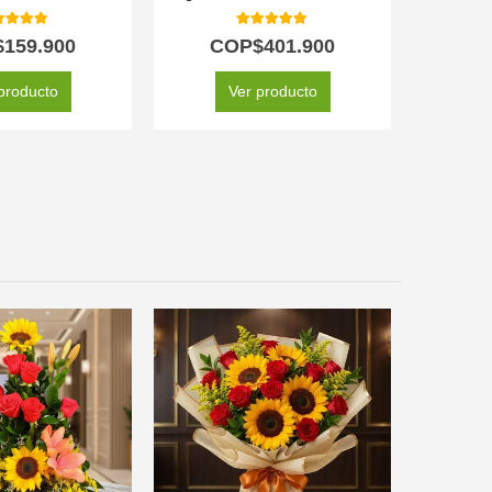
0
out of 5
5.00
out of 5
$
159.900
COP$
401.900
CO
C
producto
Ver producto
SELEC