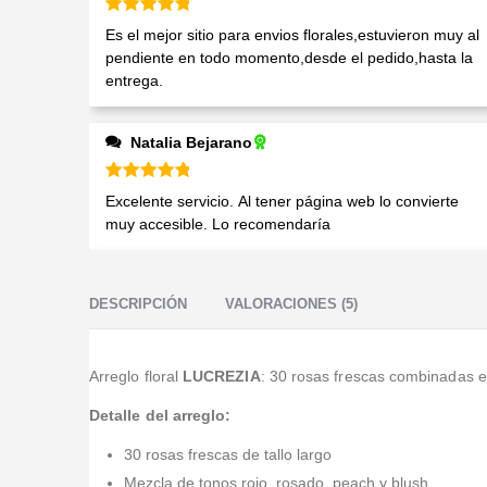
Valorado en
5
de 5
Es el mejor sitio para envios florales,estuvieron muy al
pendiente en todo momento,desde el pedido,hasta la
entrega.
Natalia Bejarano
Valorado en
5
de 5
Excelente servicio. Al tener página web lo convierte
muy accesible. Lo recomendaría
DESCRIPCIÓN
VALORACIONES (5)
Arreglo floral
LUCREZIA
: 30 rosas frescas combinadas e
Detalle del arreglo:
30 rosas frescas de tallo largo
Mezcla de tonos rojo, rosado, peach y blush