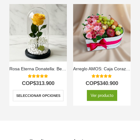
Rosa Eterna Donatella: Belleza Inmortal en Domo de Cristal 🌹
Arreglo AMOS: Caja Corazón de Rosas con Frutas y Ferrero 💝
5.00
out of 5
5.00
out of 5
COP$
313.900
COP$
340.900
Ver producto
SELECCIONAR OPCIONES