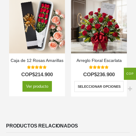
Caja de 12 Rosas Amarillas
Arreglo Floral Escarlata
5.00
out of 5
5.00
out of 5
COP$
214.900
COP$
236.900
COP
Ver producto
SELECCIONAR OPCIONES
PRODUCTOS RELACIONADOS