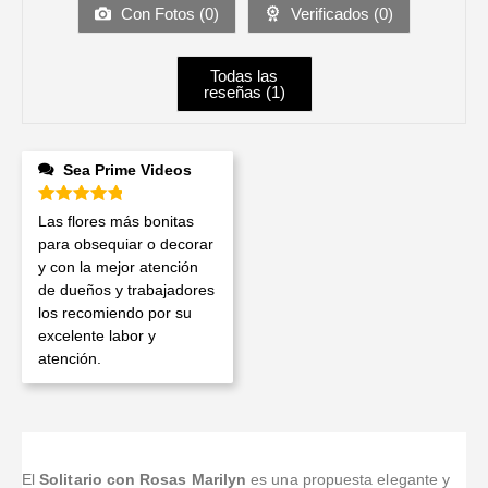
Con Fotos (
0
)
Verificados (
0
)
Todas las
reseñas (
1
)
Sea Prime Videos
Valorado en
5
de 5
Las flores más bonitas
para obsequiar o decorar
y con la mejor atención
de dueños y trabajadores
los recomiendo por su
excelente labor y
atención.
El
Solitario con Rosas Marilyn
es una propuesta elegante y