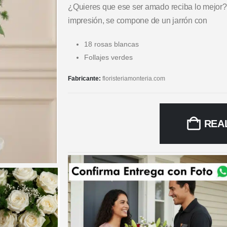
¿Quieres que ese ser amado reciba lo mejor?
impresión, se compone de un jarrón con
18 rosas blancas
Follajes verdes
Fabricante:
floristeriamonteria.com
REA