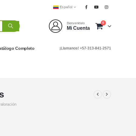
Español
0
Bienvenida/o
Mi Cuenta
atálogo Completo
¡Llamanos! +57-313-841-2571
s
valoración