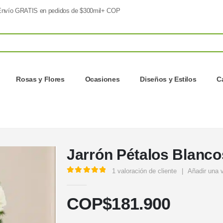
nvío GRATIS en pedidos de $300mil+ COP
Rosas y Flores
Ocasiones
Diseños y Estilos
C
Jarrón Pétalos Blanco
1
valoración de cliente
|
Añadir una 
5.00
out of 5
COP$
181.900