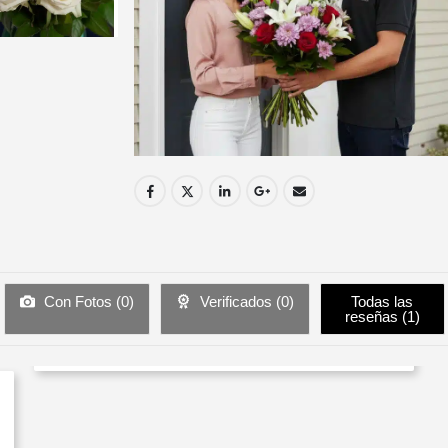
Con Fotos (
0
)
Verificados (
0
)
Todas las
reseñas (
1
)