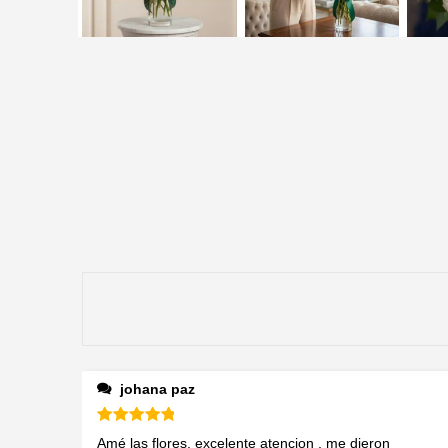
johana paz
Valorado en
5
de 5
Amé las flores, excelente atencion , me dieron