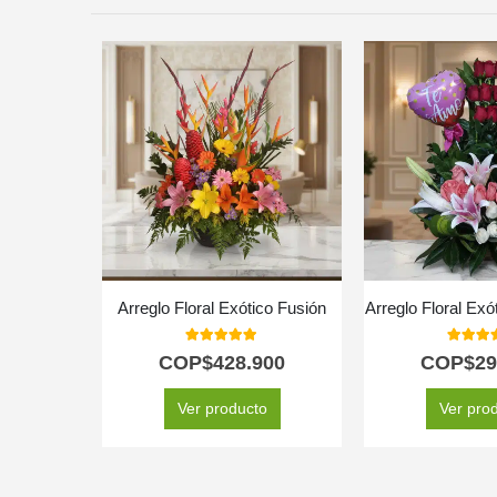
Arreglo Floral Exótico Fusión
Arreglo Floral Exó
5.00
out of 5
5.00
out
COP$
428.900
COP$
29
Ver producto
Ver pro