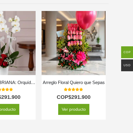
COP
USD
Arreglo Floral BRIANA: Orquídea y Rosas Rojas para Enamorar 🌹
Arreglo Floral Quiero que Sepas
0
out of 5
5.00
out of 5
$
291.900
COP$
291.900
C
producto
Ver producto