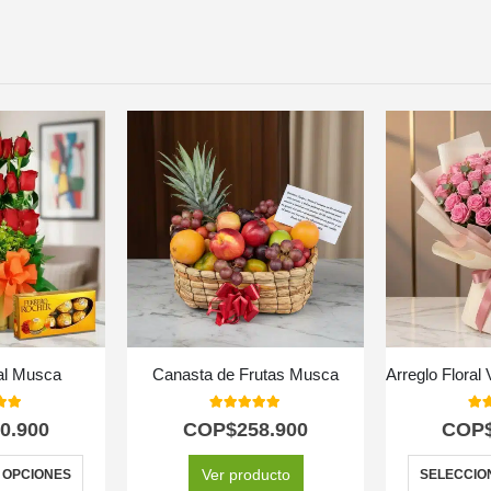
ral Musca
Canasta de Frutas Musca
 of 5
5.00
out of 5
5.0
0.900
COP$
258.900
COP
Ver producto
 OPCIONES
SELECCIO