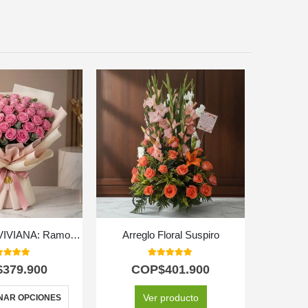
Arreglo Floral VIVIANA: Ramo con 44 Rosas para Expresar lo que Sientes 🌹
Arreglo Floral Suspiro
B
0
out of 5
5.00
out of 5
$
379.900
COP$
401.900
C
Ver producto
NAR OPCIONES