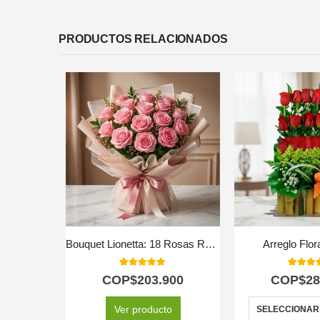
PRODUCTOS RELACIONADOS
Bouquet Lionetta: 18 Rosas Rosadas para Ocasiones Especiales 🌹
Arreglo Flo
5.00
out of 5
5.00
out
COP$
203.900
COP$
28
Ver producto
SELECCIONAR