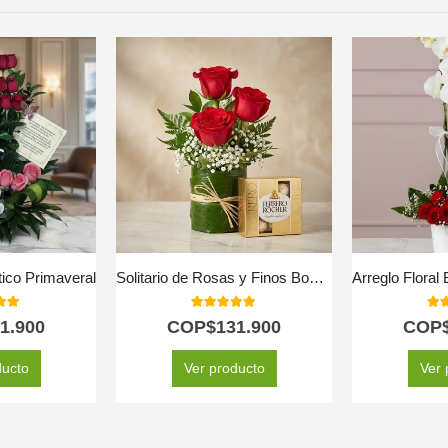
tico Primaveral
Solitario de Rosas y Finos Bombones MADONNA 🌹
 of 5
5.00
out of 5
5.0
1.900
COP$
131.900
COP
ducto
Ver producto
Ver 