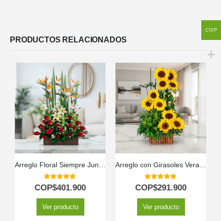
COP
PRODUCTOS RELACIONADOS
Arreglo Floral Siempre Juntos
Arreglo con Girasoles Verano
5.00
out of 5
5.00
out of 5
COP$
401.900
COP$
291.900
Ver producto
Ver producto