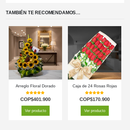
TAMBIÉN TE RECOMENDAMOS…
Arreglo Floral Dorado
Caja de 24 Rosas Rojas
5.00
out of 5
5.00
out of 5
COP$
401.900
COP$
170.900
Ver producto
Ver producto