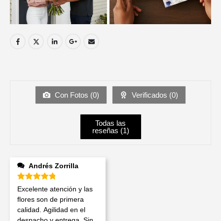
Con Fotos (
0
)
Verificados (
0
)
Todas las
reseñas (
1
)
Andrés Zorrilla
Valorado en
5
de 5
Excelente atención y las
flores son de primera
calidad. Agilidad en el
despacho y entrega. Sin