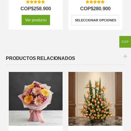
5.00
out of 5
5.00
out of 5
COP$
258.900
COP$
280.900
Ver producto
SELECCIONAR OPCIONES
COP
PRODUCTOS RELACIONADOS