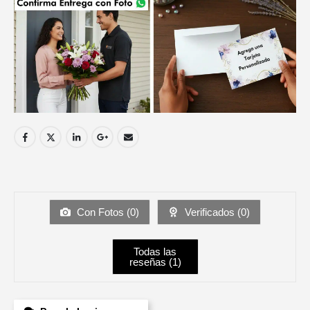
Con Fotos (
0
)
Verificados (
0
)
Todas las
reseñas (
1
)