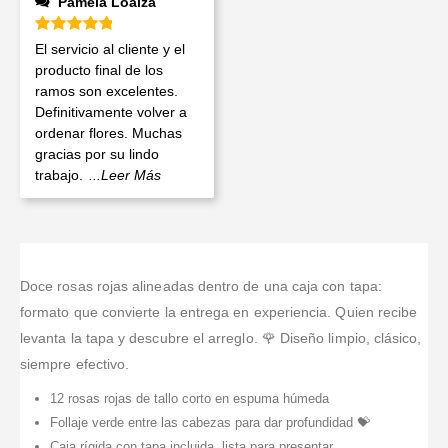
Pamela Loaiza
Valorado en
5
de 5
El servicio al cliente y el
producto final de los
ramos son excelentes.
Definitivamente volver a
ordenar flores. Muchas
gracias por su lindo
trabajo.
...Leer Más
Doce rosas rojas alineadas dentro de una caja con tapa:
formato que convierte la entrega en experiencia. Quien recibe
levanta la tapa y descubre el arreglo. 🌹 Diseño limpio, clásico,
siempre efectivo.
12 rosas rojas de tallo corto en espuma húmeda
Follaje verde entre las cabezas para dar profundidad 💝
Caja rígida con tapa incluida, lista para presentar