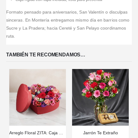
Formato pensado para aniversarios, San Valentín o disculpas
sinceras. En Montería entregamos mismo día en barrios como
Sucre y La Pradera; hacia Cereté y San Pelayo coordinamos
ruta.
TAMBIÉN TE RECOMENDAMOS…
Arreglo Floral ZITA: Caja Corazón con Rosas y Flores Mixtas 💝
Jarrón Te Extraño
C