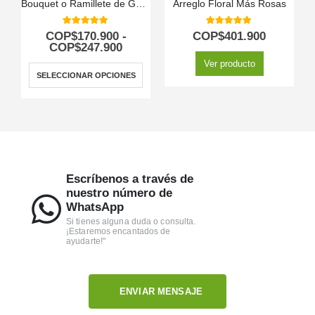
Bouquet o Ramillete de Gerberas Multicolor
Arreglo Floral Más Rosas
5.00
out of 5
5.00
out of 5
COP$
170.900
-
COP$
401.900
COP$
247.900
Ver producto
SELECCIONAR OPCIONES
Escríbenos a través de
nuestro número de
WhatsApp
Si tienes alguna duda o consulta.
¡Estaremos encantados de
ayudarte!"
ENVIAR MENSAJE