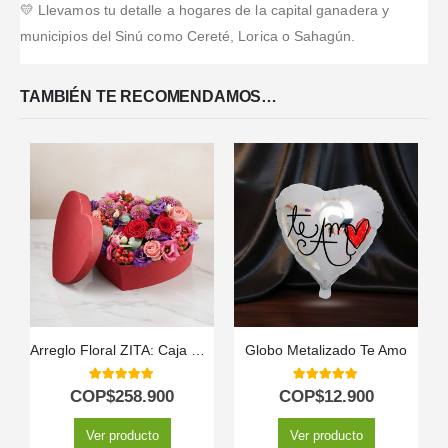
💛 Llevamos tu detalle a hogares de la capital ganadera y
municipios del Sinú como Cereté, Lorica o Sahagún.
TAMBIÉN TE RECOMENDAMOS…
Arreglo Floral ZITA: Caja Corazón con Rosas y Flores Mixtas 💝
Globo Metalizado Te Amo
5.00
out of 5
5.00
out of 5
COP$
258.900
COP$
12.900
Ver producto
Ver producto