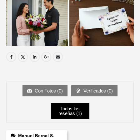
Con Fotos (
0
)
Verificados (
0
)
Todas las
reseñas (
1
)
Manuel Bernal S.