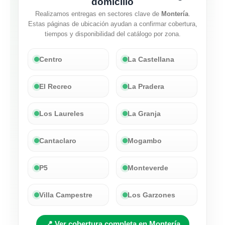
domicilio
Realizamos entregas en sectores clave de
Montería
.
Estas páginas de ubicación ayudan a confirmar cobertura,
tiempos y disponibilidad del catálogo por zona.
Centro
La Castellana
El Recreo
La Pradera
Los Laureles
La Granja
Cantaclaro
Mogambo
P5
Monteverde
Villa Campestre
Los Garzones
📍 Ver cobertura completa en Montería