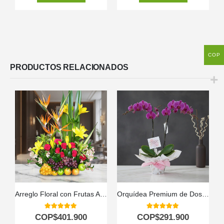
COP
PRODUCTOS RELACIONADOS
Arreglo Floral con Frutas Akebia
Orquídea Premium de Dos Tallos – Deluxe
5.00
out of 5
5.00
out of 5
COP$
401.900
COP$
291.900