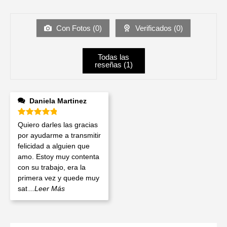
Con Fotos (
0
)
Verificados (
0
)
Todas las
reseñas (
1
)
Daniela Martinez
Valorado en
5
de 5
Quiero darles las gracias
por ayudarme a transmitir
felicidad a alguien que
amo. Estoy muy contenta
con su trabajo, era la
primera vez y quede muy
sat
...Leer Más