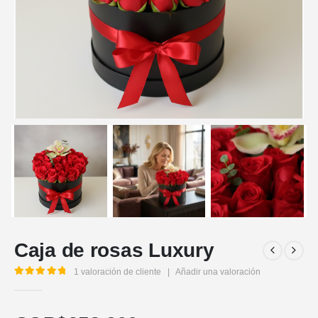
Caja de rosas Luxury
1
valoración de cliente
|
Añadir una valoración
5.00
out of 5