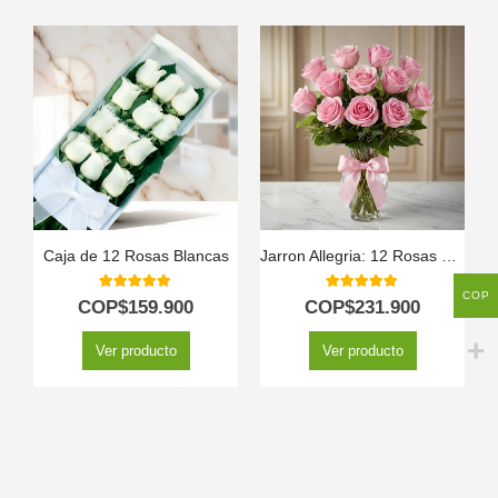
Caja de 12 Rosas Blancas
Jarron Allegria: 12 Rosas Rosadas para Expresar Pura Alegría 💐
COP
5.00
out of 5
5.00
out of 5
COP$
159.900
COP$
231.900
Ver producto
Ver producto