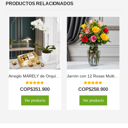
PRODUCTOS RELACIONADOS
Arreglo MARELY de Orquídea Phalaenopsis y Chocolates para Regalar 🤍
Jarrón con 12 Rosas Multicolor
5.00
out of 5
5.00
out of 5
COP$
351.900
COP$
258.900
Ver producto
Ver producto