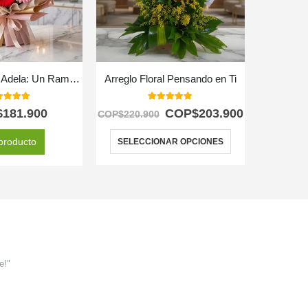
Bouquet Floral Adela: Un Ramo Vibrante de Gerberas Multicolor 💐
Arreglo Floral Pensando en Ti
Arreglo 
0
out of 5
5.00
out of 5
$
181.900
COP$
203.900
C
COP$
220.900
producto
SELECCIONAR OPCIONES
e!"