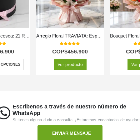
Arreglo Floral Francesca: 21 Rosas en Elegante Cilindro 🤍
Arreglo Floral TRAVIATA: Espectacular Ramo de 60 Rosas Fucsia y Rosadas 💝
 of 5
5.00
out of 5
5.0
6.900
COP$
456.900
COP
Ver producto
Ver 
 OPCIONES
Escríbenos a través de nuestro número de
WhatsApp
Si tienes alguna duda o consulta. ¡Estaremos encantados de ayudart
ENVIAR MENSAJE