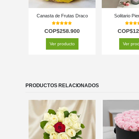
Canasta de Frutas Draco
Solitario Pi
5.00
out of 5
5.00
out
COP$
258.900
COP$
12
Ver producto
Ver pro
PRODUCTOS RELACIONADOS