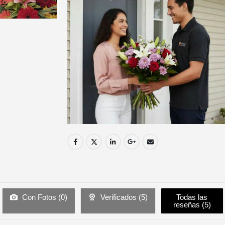
Con Fotos (
0
)
Verificados (
5
)
Todas las
reseñas (
5
)