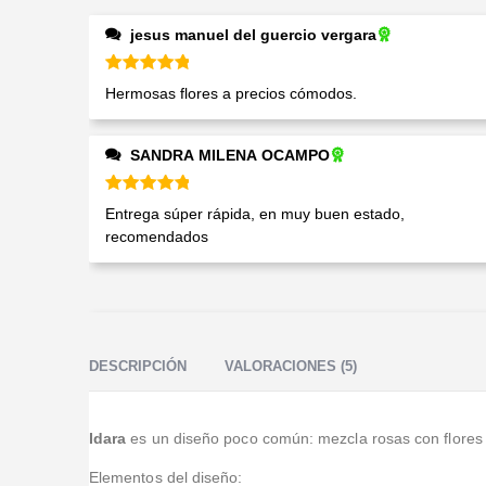
jesus manuel del guercio vergara
Valorado en
5
de 5
Hermosas flores a precios cómodos.
SANDRA MILENA OCAMPO
Valorado en
5
de 5
Entrega súper rápida, en muy buen estado,
recomendados
DESCRIPCIÓN
VALORACIONES (5)
Idara
es un diseño poco común: mezcla rosas con flores ex
Elementos del diseño: