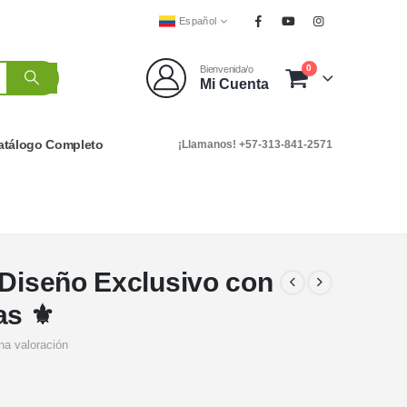
Español
0
Bienvenida/o
Mi Cuenta
atálogo Completo
¡Llamanos! +57-313-841-2571
 Diseño Exclusivo con
as ⚜️
na valoración