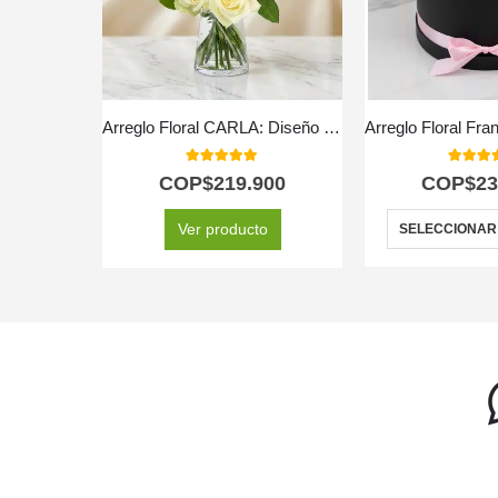
Arreglo Floral CARLA: Diseño Premium con 12 Rosas de Tallo Largo 🌹
5.00
out of 5
5.00
out
COP$
219.900
COP$
23
Ver producto
SELECCIONAR