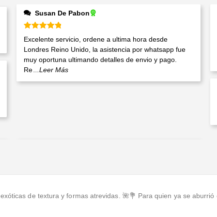
Susan De Pabon
Valorado en
5
de 5
Excelente servicio, ordene a ultima hora desde
Londres Reino Unido, la asistencia por whatsapp fue
muy oportuna ultimando detalles de envio y pago.
Re
...Leer Más
óticas de textura y formas atrevidas. 🌺💐 Para quien ya se aburrió d