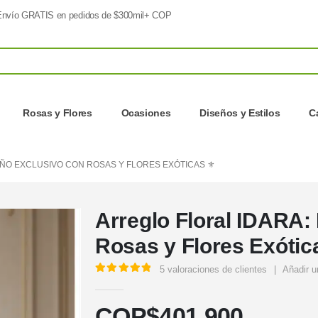
nvío GRATIS en pedidos de $300mil+ COP
Rosas y Flores
Ocasiones
Diseños y Estilos
C
ÑO EXCLUSIVO CON ROSAS Y FLORES EXÓTICAS ⚜️
Arreglo Floral IDARA:
Rosas y Flores Exótic
5
valoraciones de clientes
|
Añadir u
5.00
out of 5
COP$
401.900