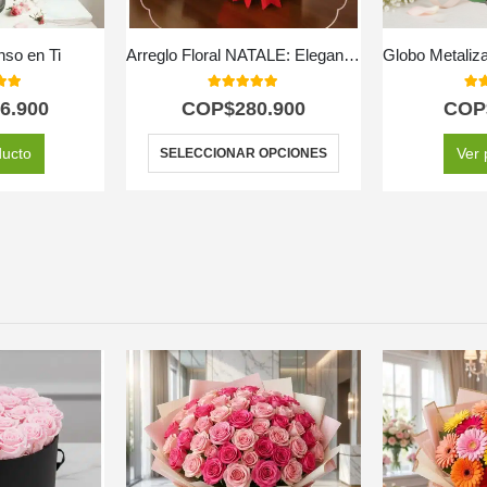
enso en Ti
Arreglo Floral NATALE: Elegante Caja de Rosas y Vino 🍷
 of 5
5.00
out of 5
5.0
6.900
COP$
280.900
COP
ducto
Ver 
SELECCIONAR OPCIONES