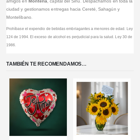
amigos en
Montería
, capital del Sinú. Despachamos en toda la
ciudad y gestionamos entregas hacia Cereté, Sahagún y
Montelíbano.
Prohíbase el expendio de bebidas embriagantes a menores de edad. Ley
124 de 1994. El exceso de alcohol es perjudicial para la salud. Ley 30 de
1986.
TAMBIÉN TE RECOMENDAMOS…