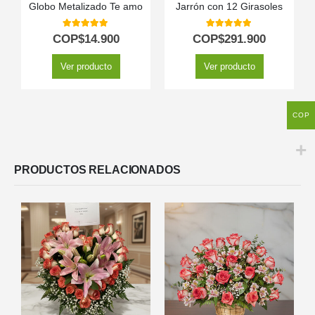
Globo Metalizado Te amo
Jarrón con 12 Girasoles
5.00
out of 5
5.00
out of 5
COP$
14.900
COP$
291.900
Ver producto
Ver producto
COP
PRODUCTOS RELACIONADOS