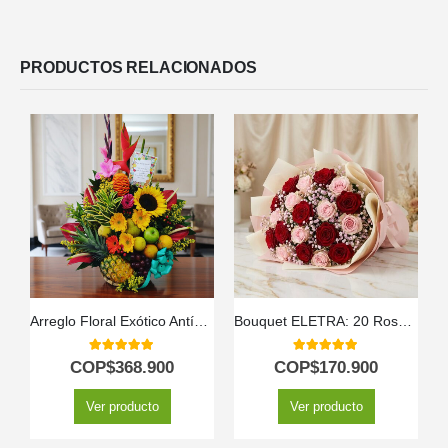
PRODUCTOS RELACIONADOS
Arreglo Floral Exótico Antídoto
Bouquet ELETRA: 20 Rosas Rojas y Rosadas para Expresar tu Amor 🌹
5.00
out of 5
5.00
out of 5
COP$
368.900
COP$
170.900
Ver producto
Ver producto