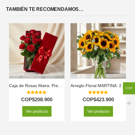
TAMBIÉN TE RECOMENDAMOS…
Caja de Rosas Maira: Premium con 12 Rosas de Exportación 🌹
Arreglo Floral MARTINA: 21 Girasoles para Iluminar el Alma 🌻
COP
5.00
out of 5
5.00
out of 5
COP$
208.900
COP$
423.900
Ver producto
Ver producto