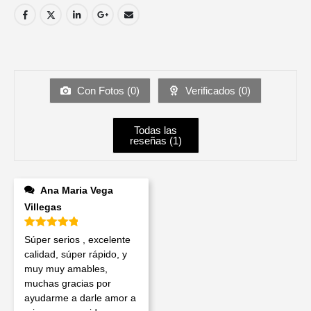
Con Fotos (
0
)
Verificados (
0
)
Todas las
reseñas (
1
)
Ana Maria Vega
Villegas
Valorado en
5
de 5
Súper serios , excelente
calidad, súper rápido, y
muy muy amables,
muchas gracias por
ayudarme a darle amor a