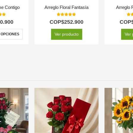
me Contigo
Arreglo Floral Fantasía
Arreglo 
 of 5
5.00
out of 5
5.0
0.900
COP$
252.900
COP
Ver producto
Ver 
 OPCIONES