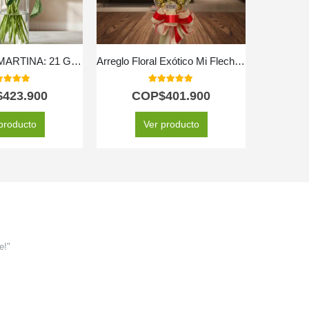
Arreglo Floral MARTINA: 21 Girasoles para Iluminar el Alma 🌻
Arreglo Floral Exótico Mi Flechazo
0
out of 5
5.00
out of 5
$
423.900
COP$
401.900
C
producto
Ver producto
e!"