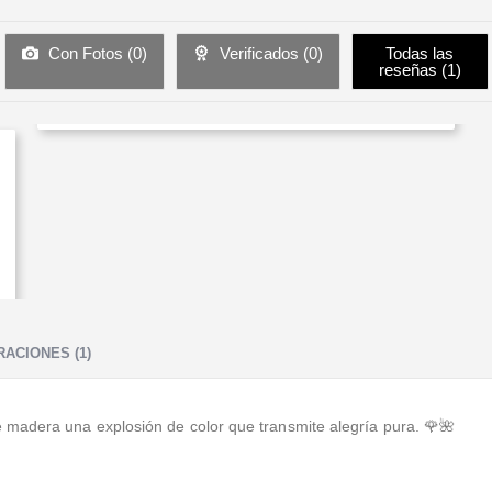
Con Fotos (
0
)
Verificados (
0
)
Todas las
reseñas (
1
)
ACIONES (1)
madera una explosión de color que transmite alegría pura. 🌹🌺