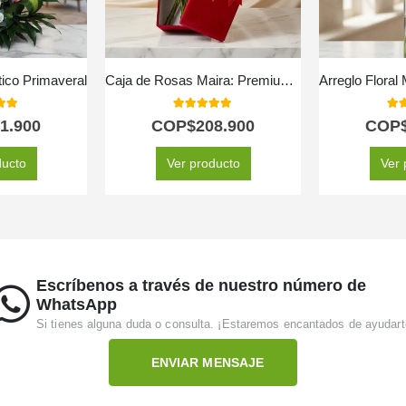
tico Primaveral
Caja de Rosas Maira: Premium con 12 Rosas de Exportación 🌹
 of 5
5.00
out of 5
5.0
1.900
COP$
208.900
COP
ducto
Ver producto
Ver 
Escríbenos a través de nuestro número de
WhatsApp
Si tienes alguna duda o consulta. ¡Estaremos encantados de ayudart
ENVIAR MENSAJE