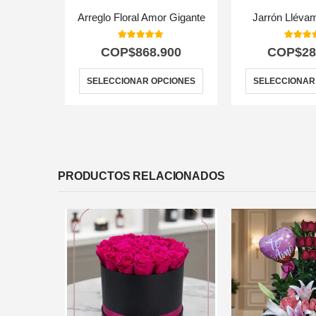
Arreglo Floral Amor Gigante
Jarrón Lléva
5.00
out of 5
5.00
out
COP$
868.900
COP$
28
SELECCIONAR OPCIONES
SELECCIONAR
PRODUCTOS RELACIONADOS