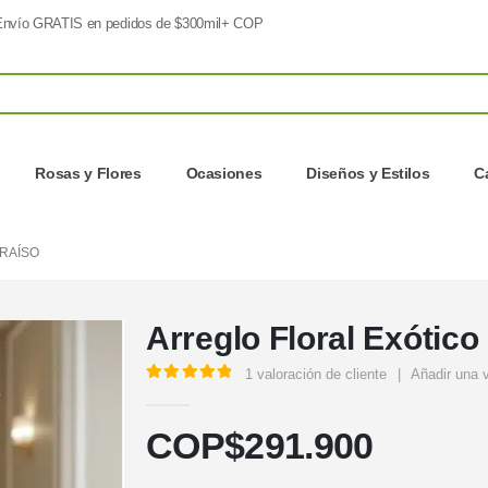
nvío GRATIS en pedidos de $300mil+ COP
Rosas y Flores
Ocasiones
Diseños y Estilos
C
RAÍSO
Arreglo Floral Exótico
1
valoración de cliente
|
Añadir una 
5.00
out of 5
COP$
291.900