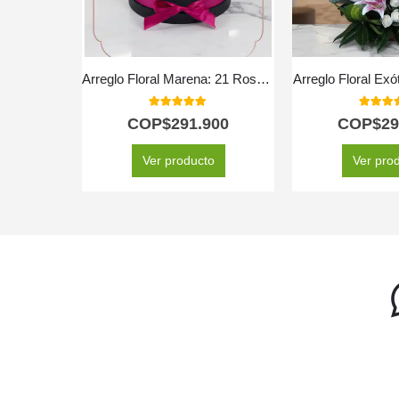
Arreglo Floral Marena: 21 Rosas Fucsia Vibrantes y Frescas ⚜️
Arreglo Floral Exó
5.00
out of 5
5.00
out
COP$
291.900
COP$
29
Ver producto
Ver pro