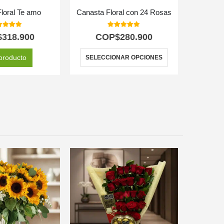
Floral Te amo
Canasta Floral con 24 Rosas
Jarrón co
0
out of 5
5.00
out of 5
$
318.900
COP$
280.900
C
producto
SELECCIONAR OPCIONES