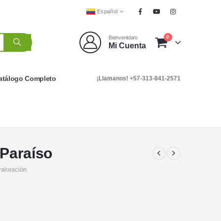
Español
0
Bienvenida/o
Mi Cuenta
atálogo Completo
¡Llamanos! +57-313-841-2571
 Paraíso
valoración