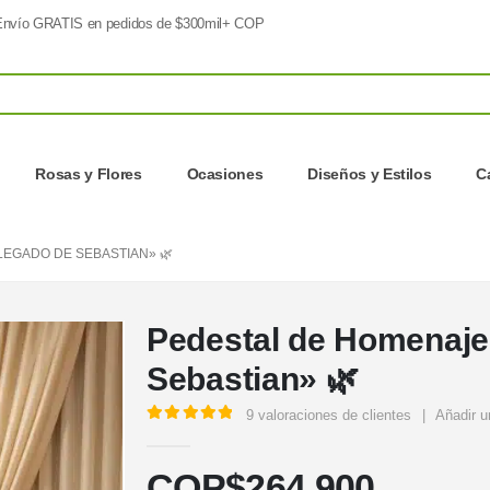
nvío GRATIS en pedidos de $300mil+ COP
Rosas y Flores
Ocasiones
Diseños y Estilos
C
LEGADO DE SEBASTIAN» 🌿
Pedestal de Homenaje
Sebastian» 🌿
9
valoraciones de clientes
|
Añadir u
5.00
out of 5
COP$
264.900