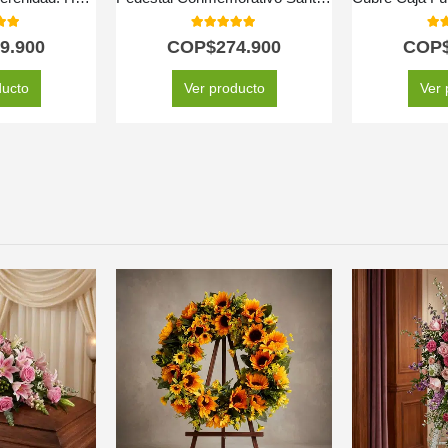
 of 5
5.00
out of 5
5.0
9.900
COP$
274.900
COP
ducto
Ver producto
Ver 