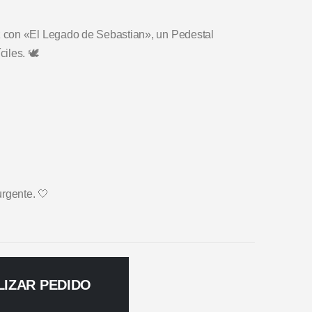
 con «El Legado de Sebastian», un Pedestal
les. 🕊️
urgente. 🤍
LIZAR PEDIDO