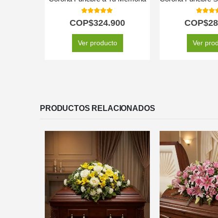
5.00
out of 5
5.00
out
COP$
324.900
COP$
28
Ver producto
Ver pro
PRODUCTOS RELACIONADOS