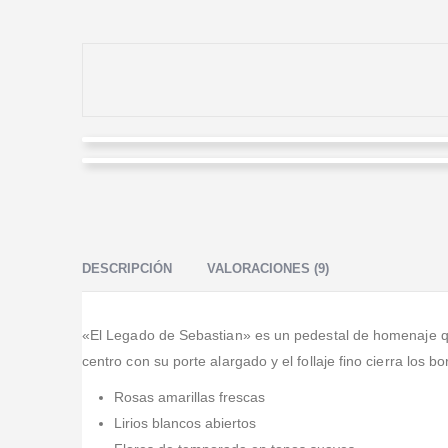
Alexander Florez
Paula Noguera
Valorado en
5
de 5
Me equivoqué con la dirección y me la corrigieron al
Valorado en
5
de 5
instante; me mantuvieron informado y me mandaron
Aunque fue con poco aviso, alcanzaron a llevar el
foto de la entrega.
arreglo a tiempo para el funeral y se veía muy
DESCRIPCIÓN
VALORACIONES (9)
parecido a la foto; quedamos felices.
«El Legado de Sebastian» es un pedestal de homenaje que 
centro con su porte alargado y el follaje fino cierra los b
Rosas amarillas frescas
Lirios blancos abiertos