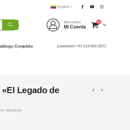
Español
0
Bienvenida/o
Mi Cuenta
atálogo Completo
¡Llamanos! +57-313-841-2571
 «El Legado de
na valoración