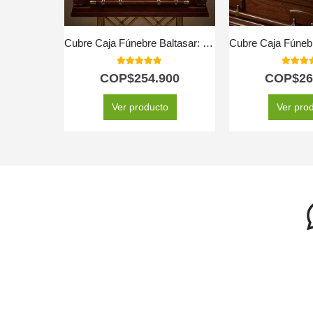
Cubre Caja Fúnebre Baltasar: Homenaje Floral de Serenidad y Respeto 🕊️
5.00
out of 5
5.00
out
COP$
254.900
COP$
26
Ver producto
Ver pro