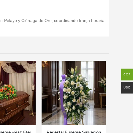
n Pelayo y Ciénaga de Oro, coordinando franja horaria
COP
USD
Cubre Caja Fúnebre «Paz Eterna» para el Último Adiós a Jair 🕊️
Pedestal Fúnebre Salvación