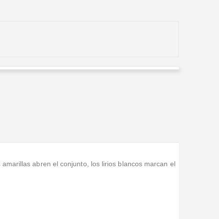
Elsa Maria Montes
Valorado en
5
de 5
El tributo para el funeral quedó perfecto y todo el
mundo lo admiró; ahora se ve precioso y de verdad
gracias.
marillas abren el conjunto, los lirios blancos marcan el