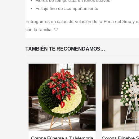
Flores de temporada en tonos suaves
Follaje fino de acompañamiento
Entregamos en salas de velación de la Perla del Sinú y
con la familia. 🤍
TAMBIÉN TE RECOMENDAMOS…
Corona Fúnebre a Tu Memoria