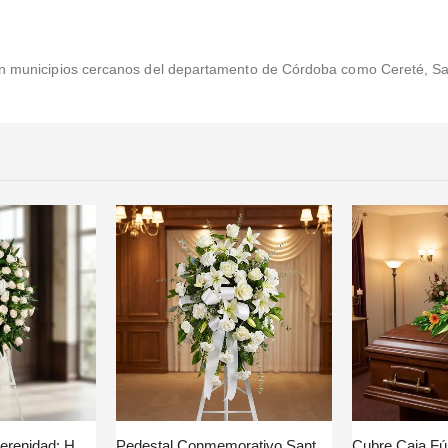
 en municipios cercanos del departamento de Córdoba como Cereté, Sa
Corona Fúnebre Serenidad: Honrando a Adrian 🤍
Pedestal Conmemorativo Santuario para el Homenaje a PAREDES 🕊️