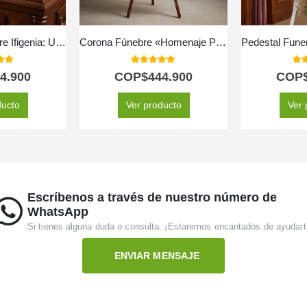
Cubre Caja Fúnebre Ifigenia: Un Homenaje Floral Conmovedor 🕊️
Corona Fúnebre «Homenaje Perpetuo Abraham» para un Último Adiós 🕊️
 of 5
5.00
out of 5
5.0
4.900
COP$
444.900
COP
ducto
Ver producto
Ver 
Escríbenos a través de nuestro número de
WhatsApp
Si tienes alguna duda o consulta. ¡Estaremos encantados de ayudart
ENVIAR MENSAJE