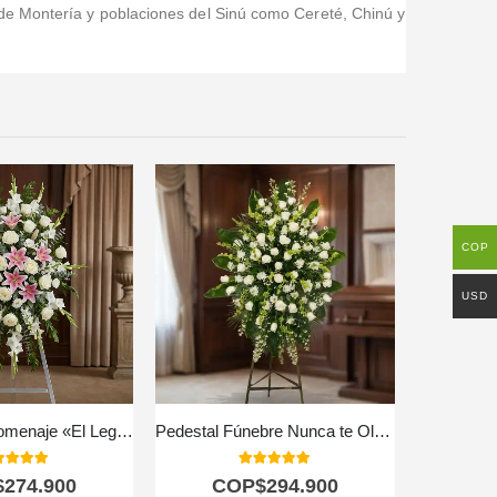
de Montería y poblaciones del Sinú como Cereté, Chinú y
COP
USD
Pedestal de Homenaje «El Legado de Josafat»: Tributo Digno y Solemne 🕊️
Pedestal Fúnebre Nunca te Olvidaré
0
out of 5
5.00
out of 5
$
274.900
COP$
294.900
C