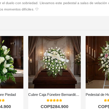
 el duelo con sobriedad. Llevamos este pedestal a salas de velación 
sos momentos difíciles. 🤍
bre Piedad
Cubre Caja Fúnebre Bernardita: Un Manto de Paz y Amor 🕊️
 of 5
5.00
out of 5
5.0
4.900
COP$
284.900
COP