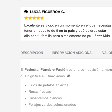
LUCÍA FIGUEROA G.
Valorado en
5
de 5
Excelente servicio, en un momento en el que necesitas
tener un poquito de ti en tu país y qué quieres estar
allá con tu familia pero simplemente no pu
...Leer Más
DESCRIPCIÓN
INFORMACIÓN ADICIONAL
VALOR
El
Pedestal Fúnebre Pasión
es una composición armonios
que dignifica el último adiós. 🕊️
Lirios de pétalos abiertos
Rosas frescas
Crisantemos blancos
Follajes verdes seleccionados