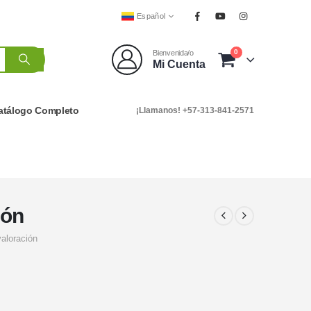
Español
0
Bienvenida/o
Mi Cuenta
atálogo Completo
¡Llamanos! +57-313-841-2571
ión
valoración