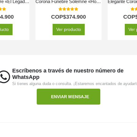
Cubre Caja Fúnebre «El Legado de Francisco» 🕊️
Corona Fúnebre Solemne «Homenaje a Mathias» ⚜️
 of 5
5.00
out of 5
5.0
4.900
COP$
374.900
COP
ducto
Ver producto
Ver 
Escríbenos a través de nuestro número de
WhatsApp
Si tienes alguna duda o consulta. ¡Estaremos encantados de ayudart
ENVIAR MENSAJE