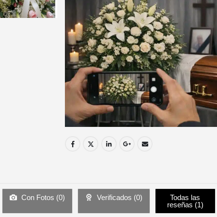
Con Fotos (
0
)
Verificados (
0
)
Todas las
reseñas (
1
)