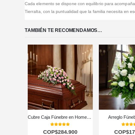
Cada elemento se dispone con equilibrio para acompañar
Tierralta, con la puntualidad que la familia necesita en e
TAMBIÉN TE RECOMENDAMOS…
Cubre Caja Fúnebre en Homenaje a Juana 🕊️
Arreglo Fúne
5.00
out of 5
5.00
out
COP$
284.900
COP$
17