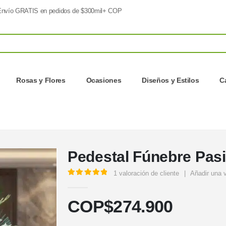
nvío GRATIS en pedidos de $300mil+ COP
Rosas y Flores
Ocasiones
Diseños y Estilos
C
Pedestal Fúnebre Pas
1
valoración de cliente
|
Añadir una 
5.00
out of 5
COP$
274.900