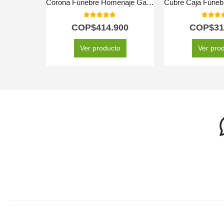
Corona Fúnebre Homenaje Gadriel 🕊️
5.00
out of 5
5.00
out
COP$
414.900
COP$
31
Ver producto
Ver pro