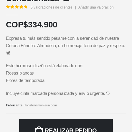
5
valoraciones de clientes
|
Añadir una valoración
5.00
out of 5
COP$
334.900
Expresa tu más sentido pésame con la serenidad de nuestra
Corona Fúnebre Almudena, un homenaje lleno de paz y respeto.
🕊️
Este hermoso diseño está elaborado con:
Rosas blancas
Flores de temporada
Incluye cinta marcada personalizada y envío urgente. 🤍
Fabricante:
floristeriamonteria.com
REALIZAR PEDIDO