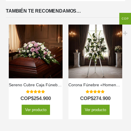
TAMBIÉN TE RECOMENDAMOS…
COP
Sereno Cubre Caja Fúnebre «Jardín de Ines» 🕊️
Corona Fúnebre «Homenaje Guadalupe» con Envío Urgente 🕊️
5.00
out of 5
5.00
out of 5
COP$
254.900
COP$
274.900
Ver producto
Ver producto