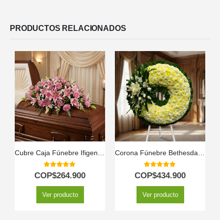
PRODUCTOS RELACIONADOS
Cubre Caja Fúnebre Ifigenia: Un Homenaje Floral Conmovedor 🕊️
Corona Fúnebre Bethesda: Envío Urgente a Tanatorio 🕊️
5.00
out of 5
5.00
out of 5
COP$
264.900
COP$
434.900
Ver producto
Ver producto