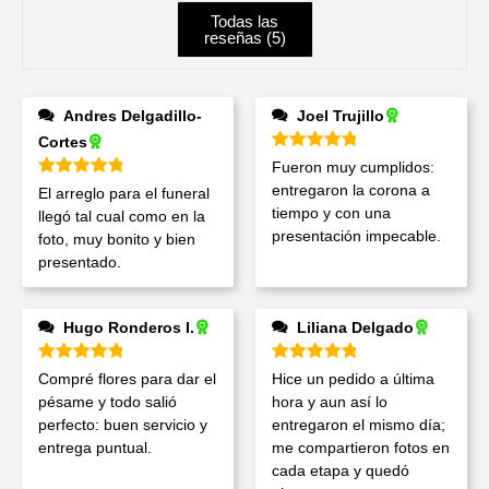
Todas las
reseñas (
5
)
Andres Delgadillo-
Joel Trujillo
Cortes
Valorado en
5
de 5
Fueron muy cumplidos:
Valorado en
5
de 5
entregaron la corona a
El arreglo para el funeral
tiempo y con una
llegó tal cual como en la
presentación impecable.
foto, muy bonito y bien
presentado.
Hugo Ronderos I.
Liliana Delgado
Valorado en
5
de 5
Valorado en
5
de 5
Compré flores para dar el
Hice un pedido a última
pésame y todo salió
hora y aun así lo
perfecto: buen servicio y
entregaron el mismo día;
entrega puntual.
me compartieron fotos en
cada etapa y quedó