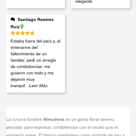
elegante.
Santiago Ramirez
Ruiz
Valorado en
5
de 5
Estaba fuera del país y, al
enterarme del
fallecimiento de un
familiar, pedí un arreglo
de condolencias; me
guiaron con todo y me
dejaron muy
tranquil
...Leer Más
La corona fúnebre
Almudena
es un gesto floral sereno,
pensado para expresar condolencias con el recato que el
momento exige. El blanco predomina como símbolo de paz y