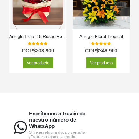
Arreglo Lidia: 15 Rosas Rojas Premium en Balde Rústico 🌹
Arreglo Floral Tropical
5.00
out of 5
5.00
out of 5
COP$
208.900
COP$
346.900
Ver producto
Ver producto
Escríbenos a través de
nuestro número de
WhatsApp
Si tienes alguna duda o consulta.
¡Estaremos encantados de