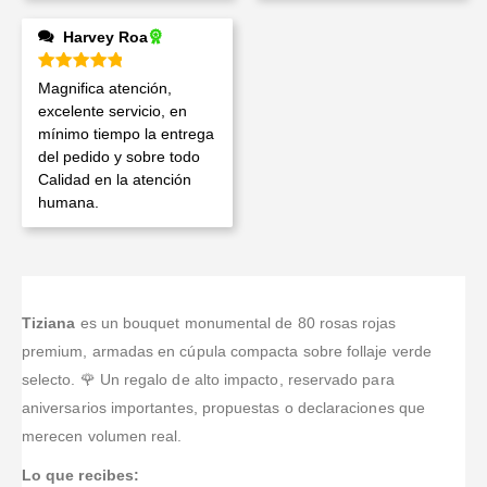
Harvey Roa
Valorado en
5
de 5
Magnifica atención,
excelente servicio, en
mínimo tiempo la entrega
del pedido y sobre todo
Calidad en la atención
humana.
Tiziana
es un bouquet monumental de 80 rosas rojas
premium, armadas en cúpula compacta sobre follaje verde
selecto. 🌹 Un regalo de alto impacto, reservado para
aniversarios importantes, propuestas o declaraciones que
merecen volumen real.
Lo que recibes: