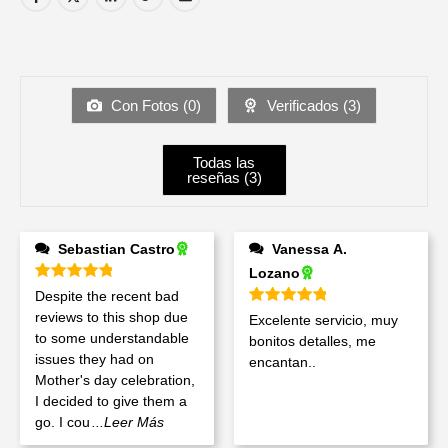
Con Fotos (
0
)
Verificados (
3
)
Todas las
reseñas (
3
)
Sebastian Castro
Vanessa A.
Lozano
Valorado en
5
de 5
Despite the recent bad
Valorado en
5
de 5
reviews to this shop due
Excelente servicio, muy
to some understandable
bonitos detalles, me
issues they had on
encantan..
Mother's day celebration,
I decided to give them a
go. I cou
...Leer Más