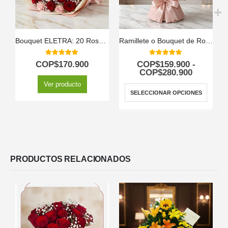
Bouquet ELETRA: 20 Rosas Rojas y Rosadas para Expresar tu Amor 🌹
Ramillete o Bouquet de Rosas Rosadas
C
5.00
out of 5
5.00
out of 5
COP$
170.900
COP$
159.900
-
COP$
280.900
Ver producto
SELECCIONAR OPCIONES
PRODUCTOS RELACIONADOS