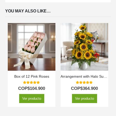
YOU MAY ALSO LIKE…
Box of 12 Pink Roses
Arrangement with Halo Sunflowers
5.00
out of 5
5.00
out of 5
COP$
104.900
COP$
364.900
Ver producto
Ver producto