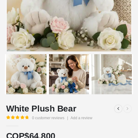
White Plush Bear
0
customer reviews
|
Add a review
5.00
out of 5
COP$
64.800