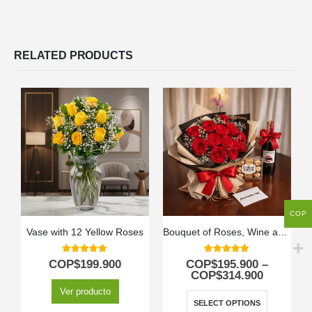
RELATED PRODUCTS
COP
Vase with 12 Yellow Roses
Bouquet of Roses, Wine and Chocolates
5.00
out of 5
5.00
out of 5
COP$
199.900
COP$
195.900
–
COP$
314.900
Ver producto
SELECT OPTIONS