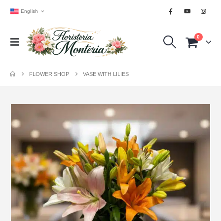
English
0
FLOWER SHOP
VASE WITH LILIES