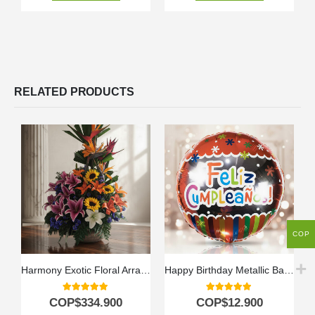
RELATED PRODUCTS
COP
Harmony Exotic Floral Arrangement
Happy Birthday Metallic Balloon
5.00
out of 5
5.00
out of 5
COP$
334.900
COP$
12.900