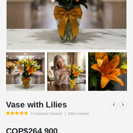
Vase with Lilies
0
customer reviews
|
Add a review
5.00
out of 5
COP$
264.900