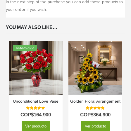
in the next step of the purchase you can add these products to
your order if you wish.
YOU MAY ALSO LIKE…
DESTACADO
Unconditional Love Vase
Golden Floral Arrangement
5.00
out of 5
5.00
out of 5
COP$
164.900
COP$
364.900
Ver producto
Ver producto