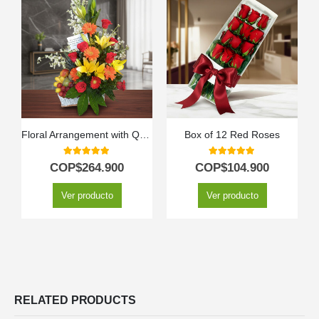
Floral Arrangement with Quitana Fruits
Box of 12 Red Roses
5.00
out of 5
5.00
out of 5
COP$
264.900
COP$
104.900
Ver producto
Ver producto
RELATED PRODUCTS