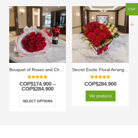
COP
Bouquet of Roses and Chocolates
Secret Exotic Floral Arrangement
5.00
out of 5
5.00
out of 5
COP$
174.900
–
COP$
284.900
COP$
284.900
Ver producto
SELECT OPTIONS