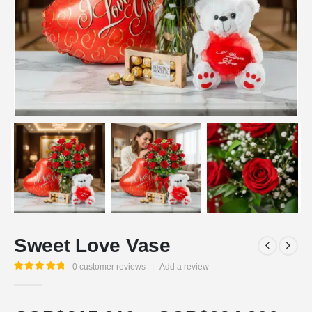
Sweet Love Vase
0
customer reviews
|
Add a review
5.00
out of 5