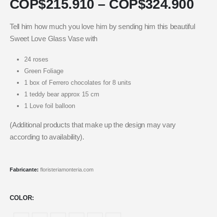
COP$
215.910
–
COP$
324.900
Tell him how much you love him by sending him this beautiful
Sweet Love Glass Vase with
24 roses
Green Foliage
1 box of Ferrero chocolates for 8 units
1 teddy bear approx 15 cm
1 Love foil balloon
(Additional products that make up the design may vary
according to availability).
Fabricante:
floristeriamonteria.com
COLOR