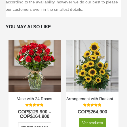
according to the availability, however we do our best to please
our customers even in the smallest details.
YOU MAY ALSO LIKE…
Vase with 24 Roses
Arrangement with Radiant Sunflowers
5.00
out of 5
5.00
out of 5
COP$
129.900
–
COP$
264.900
COP$
164.900
Ver producto