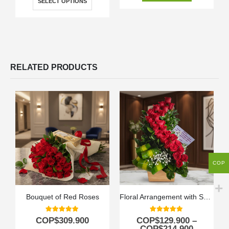
SELECT OPTIONS
RELATED PRODUCTS
COP
Bouquet of Red Roses
Floral Arrangement with Spiral Roses
5.00
out of 5
5.00
out of 5
COP$
309.900
COP$
129.900
–
COP$
214.900