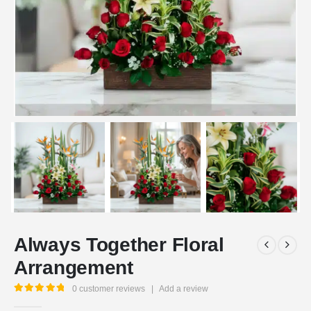
Always Together Floral
Arrangement
0
customer reviews
|
Add a review
5.00
out of 5